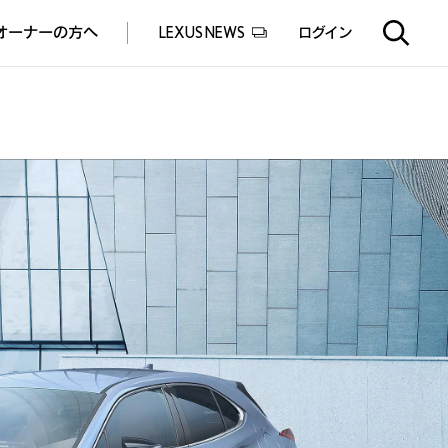
オーナーの方へ
LEXUS NEWS
ログイン
EXUS EXPERIENCE(体験サービス)
ealers experience(販売店実施イベント)