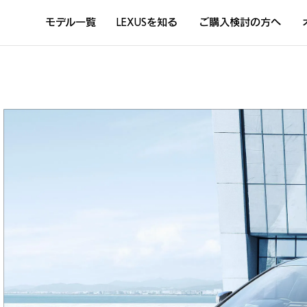
モデル一覧
LEXUSを知る
ご購入検討の方へ
DISCOVER THE LEXUS LIFE
L
LEXUSのクルマづくり
D
Sustainability
Concept Car