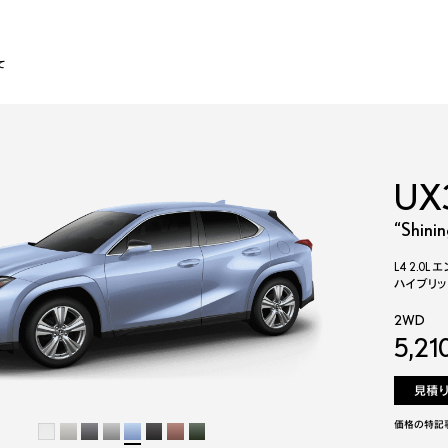
て
UX
“Shini
L4 2.0L
ハイブリッ
2WD
5,21
見積
価格の特記