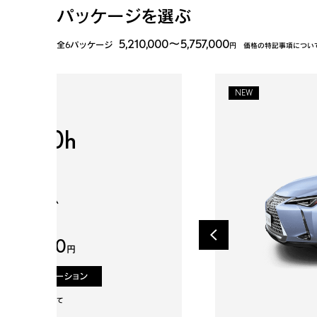
パッケージを選ぶ
5,210,000
～
5,757,000
全6パッケージ
円
価格の特記事項につい
NEW
UX300h
 SPORT”
 2.0L エンジン+
イブリッドシステム
D
,606,000
円
見積りシミュレーション
の特記事項について