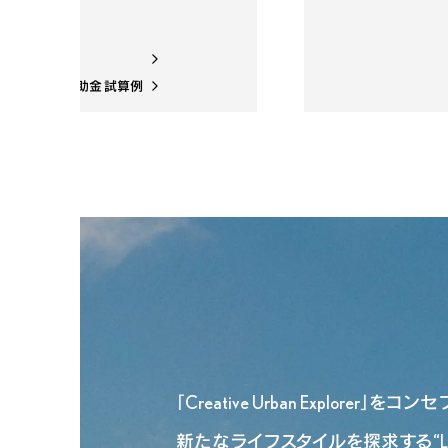
ッケージ詳細
コカー減税・補助金 試算例
「Creative Urban Explorer」をコ
新たなライフスタイルを探求する“LEX