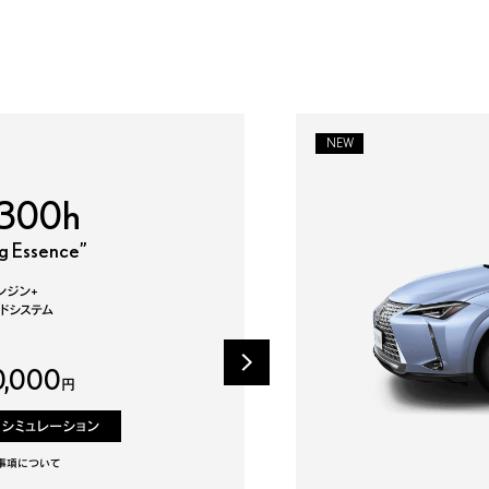
NEW
300h
ng Essence”
 エンジン+
ドシステム
0,000
円
りシミュレーション
事項について