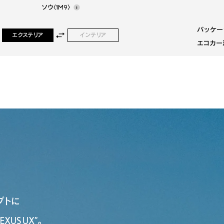
ヘーゼル
ソウ〈1M9〉
パッケー
エクステリア
インテリア
エコカー
ンセプトに
US UX”。