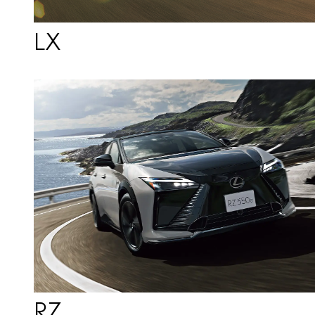
LX
RZ