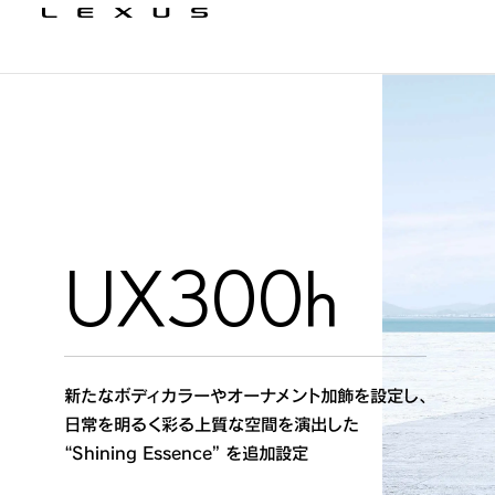
LEXUS FLIGH
LEXUS FLIGH
UX300h
UX300h
ES
ES
LBX MORIZO
LBX MORIZO
DISCOVER
DISCOVER
陸・海・空のモビリティを
新たなボディカラーやオーナメント加飾を設定し、
新型「ES」を発売
「LBX MORIZO RR」を一部改良
シームレスにつなぎ
Japan Mobility Show 2025の
日常を明るく彩る上質な空間を演出した
HEVとバッテリーEV（BEV）を併せ持つ、LEXUSの
エクステリアカラーのニュートリノグレー&ブラック
あなだだけの特別な時間を届ける
出展内容をご紹介します。
“Shining Essence” を追加設定
次世代電動車ラインアップの
インテリアカラーのオーカー追加
先陣を切るモデル
空のモビリティ