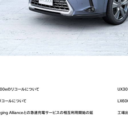
Z500eのリコールについて
UX3
Fのリコールについて
LX6
harging Allianceとの急速充電サービスの相互利用開始の延
工場出