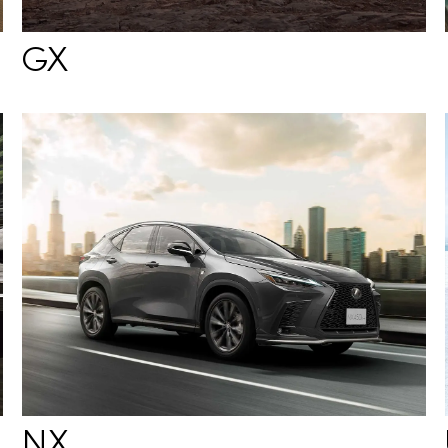
GX
NX