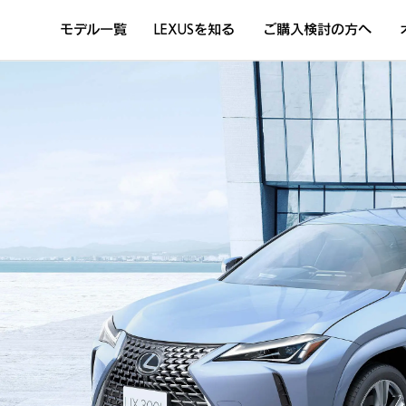
モデル一覧
LEXUSを知る
ご購入検討の方へ
DISCOVER THE LEXUS LIFE
L
LEXUSのクルマづくり
D
Sustainability
Concept Car
T
T
 RR
 RR