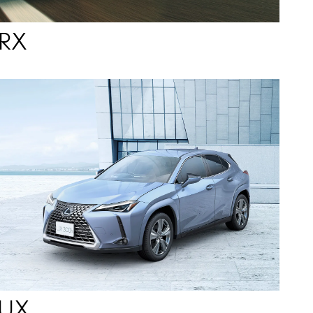
RX
UX