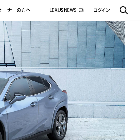
オーナーの方へ
LEXUS NEWS
ログイン
EXUS EXPERIENCE(体験サービス)
ealers experience(販売店実施イベント)