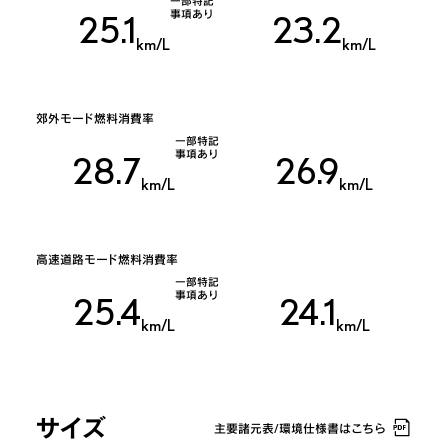
一部特記
事項あり
25.1
23.2
km/L
km/L
郊外モード燃料消費率
一部特記
事項あり
28.7
26.9
km/L
km/L
高速道路モード燃料消費率
一部特記
事項あり
25.4
24.1
km/L
km/L
サイズ
主要諸元表/環境仕様書はこちら