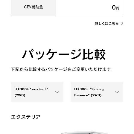
0
CEV補助金
円
詳しくはこちら
パッケージ比較
下記から比較するパッケージをご変更いただけます。
UX300h “version L” 
UX300h “Shining 
(2WD)
Essence” 
(2WD)
UX300h “Shining
UX300h “Shining
エクステリア
Essence”
(2WD)
Essence”
(2WD)
UX300h “Shining
UX300h “Shining