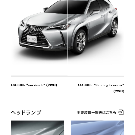
Essence”
(AWD)
Essence”
(AWD)
UX300h “version L”
UX300h “version L”
(2WD)
(2WD)
UX300h “version L”
UX300h “version L”
(AWD)
(AWD)
UX300h “F SPORT”
UX300h “F SPORT”
(2WD)
(2WD)
UX300h “F SPORT”
UX300h “F SPORT”
(AWD)
(AWD)
UX300h “version L”
(2WD)
UX300h “Shining Essence”
(2WD)
ヘッドランプ
主要装備一覧表はこちら