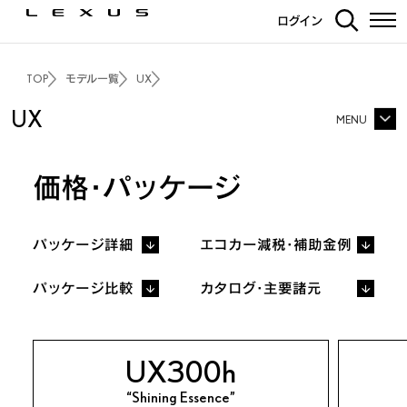
ログイン
TOP
モデル一覧
UX
UX
MENU
UX TOP
価格・パッケージ
価格・パッケージ
3Dシミュレーション
パッケージ詳細
エコカー減税・補助金例
エクステリア
インテリア
走行性能
“Shining Essence”
パッケージ比較
カタログ・主要諸元
F SPORT
安全装備
カーナビ・その他装備
ディーラーオプション
UX300h
ギャラリー
LEXUS TOTAL CARE
“Shining Essence”
プレスリリース
FAQ