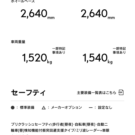
ホイールベース
2,640
2,640
mm
mm
車両重量
一部特記
一部特記
事項あり
事項あり
1,520
1,540
kg
kg
セーフティ
主要装備一覧表はこちら
：
標準装備
：
メーカーオプション
：
設定なし
プリクラッシュセーフティ(歩行者[昼夜]･自転車[昼夜]･自動二
輪車[昼]検知機能付衝突回避支援タイプ/ミリ波レーダー+単眼