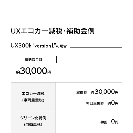
UX
エコカー減税・補助金例
UX300h “version L”
の場合
優遇額合計
30,000
約
円
30,000
取得時 約
円
エコカー減税
(車両重量税)
0
初回車検時 約
円
グリーン化特例
0
初回
円
(自動車税)