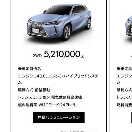
カタログ/取扱説明書
ディーラー
カタログ
オプション
メーカーオプション
パッケージ別
価格表
装備比較
5,210,000
2WD
円
主要諸元/環境仕様書
主要装備一覧
取扱説明書
乗車定員: 5名
乗車定員:
エンジン: L4 2.0L エンジン+ハイブリッドシステ
エンジン:
ム
ム
駆動方式: 前輪駆動
駆動方式:
販売店検索
トランスミッション: 電気式無段変速機
トランス
燃料消費率: WLTCモード:24.7km/L
燃料消費率:
見積りシミュレーション
見積りシミュレーション
試乗予約