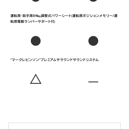
運転席・助手席8Way調整式パワーシート(運転席ポジションメモリー/運