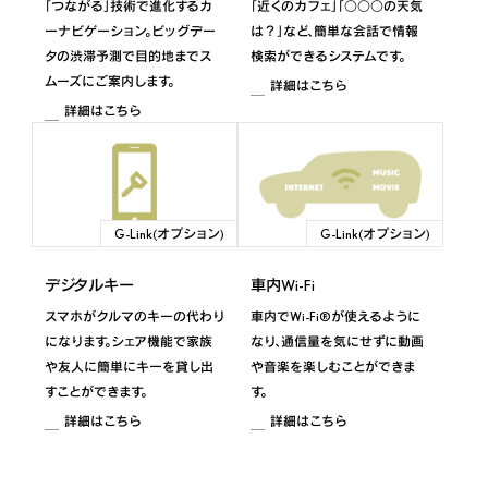
2023年4月～2023年12月
「つながる」技術で進化するカ
「近くのカフェ」「○○○の天気
ーナビゲーション。ビッグデー
は？」など、簡単な会話で情報
タの渋滞予測で目的地までス
検索ができるシステムです。
UX300e
ムーズにご案内します。
詳細はこちら
2020年10月～2023年3月
詳細はこちら
LBX
2023年12月～
G-Link(オプション)
G-Link(オプション)
LBX
デジタルキー
車内Wi-Fi
2024年8月～ ※MT車
スマホがクルマのキーの代わり
車内でWi-Fi®が使えるように
LS
になります。シェア機能で家族
なり、通信量を気にせずに動画
や友人に簡単にキーを貸し出
や音楽を楽しむことができま
2023年10月～2025年8月 ※Advanced Drive搭
すことができます。
す。
載車
詳細はこちら
詳細はこちら
LS