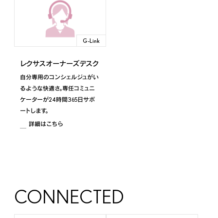
2022年11月～
RZ
G-Link
2023年3月～
レクサスオーナーズデスク
NX
自分専用のコンシェルジュがい
るような快適さ。専任コミュニ
2021年10月～ ※14インチディスプレイ搭載車
ケーターが24時間365日サポ
ートします。
NX
詳細はこちら
2021年10月～2024年2月 ※9.8インチディス
プレイ搭載車
NX
2020年7月～2021年9月
CONNECTED
NX450h+