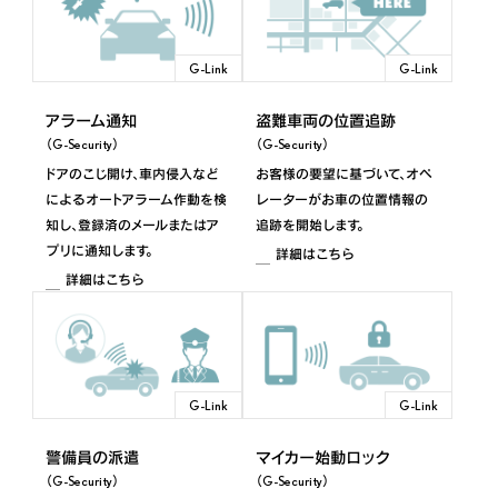
ES
G-Link
G-Link
2020年8月～2022年6月
アラーム通知
盗難車両の位置追跡
IS
（G-Security）
（G-Security）
ドアのこじ開け、車内侵入など
お客様の要望に基づいて、オペ
2026年1月～
によるオートアラーム作動を検
レーターがお車の位置情報の
知し、登録済のメールまたはア
追跡を開始します。
IS
プリに通知します。
詳細はこちら
2020年11月～2025年12月
詳細はこちら
LM
2023年10月～
G-Link
G-Link
LC
警備員の派遣
マイカー始動ロック
2023年6月～
（G-Security）
（G-Security）