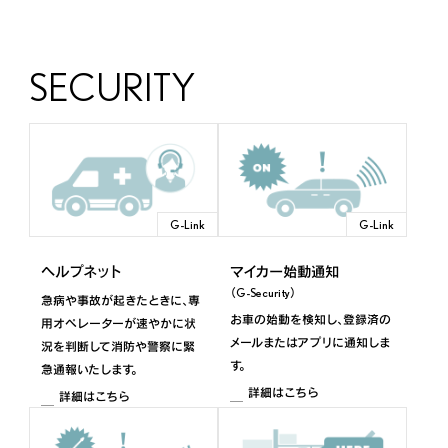
2023年10月～ ※Advanced Drive非搭載車
LS
SECURITY
2022年10月～2023年9月
LS
2020年10月～2022年9月
G-Link
G-Link
ES500e/ES350e
2026年6月～
ヘルプネット
マイカー始動通知
（G-Security）
急病や事故が起きたときに、専
ES350h
お車の始動を検知し、登録済の
用オペレーターが速やかに状
メールまたはアプリに通知しま
況を判断して消防や警察に緊
2026年6月～
す。
急通報いたします。
詳細はこちら
詳細はこちら
ES
2022年7月～2026年5月