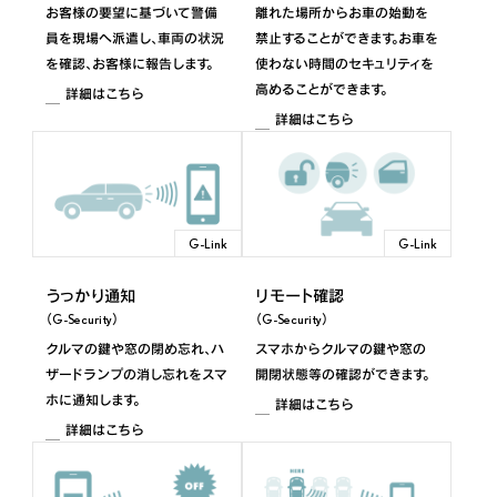
お客様の要望に基づいて警備
離れた場所からお車の始動を
LC
員を現場へ派遣し、車両の状況
禁止することができます。お車を
を確認、お客様に報告します。
使わない時間のセキュリティを
2020年6月～2023年5月
高めることができます。
詳細はこちら
RC
詳細はこちら
2020年10月～2025年11月
RC F
G-Link
G-Link
2020年9月～2025年11月
うっかり通知
リモート確認
（G-Security）
（G-Security）
クルマの鍵や窓の閉め忘れ、ハ
スマホからクルマの鍵や窓の
ザードランプの消し忘れをスマ
開閉状態等の確認ができます。
ホに通知します。
詳細はこちら
詳細はこちら