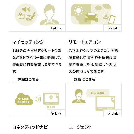
2021年10月～
UX
G-Link
G-Link
2024年1月～
マイセッティング
リモートエアコン
UX
お好みのナビ設定やシート位置
スマホでクルマのエアコンを遠
などをドライバー毎に記憶して、
隔起動して、夏も冬も快適な温
2022年7月～2023年12月
乗車時に自動認識し変更できま
度で乗車したり、凍結したガラ
す。
スの霜取りができます。
UX
詳細はこちら
詳細はこちら
2020年10月～2022年6月
UX300e
2024年1月～2025年12月
G-Link
G-Link
UX300e
コネクティッドナビ
エージェント