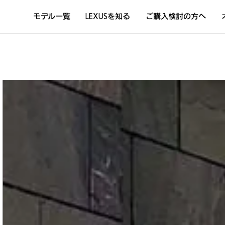
モデル一覧
LEXUSを知る
ご購入検討の方へ
DISCOVER THE LEXUS LIFE
L
LEXUSのクルマづくり
D
Sustainability
Concept Car