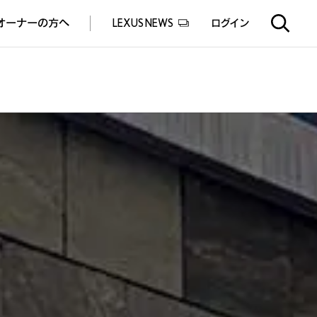
オーナーの方へ
LEXUS NEWS
ログイン
EXUS EXPERIENCE(体験サービス)
ealers experience(販売店実施イベント)