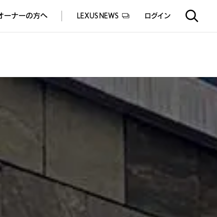
オーナーの方へ
LEXUS NEWS
ログイン
EXUS EXPERIENCE(体験サービス)
ealers experience(販売店実施イベント)