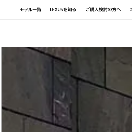
モデル一覧
LEXUSを知る
ご購入検討の方へ
DISCOVER THE LEXUS LIFE
L
LEXUSのクルマづくり
D
Sustainability
Concept Car