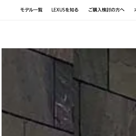
モデル一覧
LEXUSを知る
ご購入検討の方へ
DISCOVER THE LEXUS LIFE
L
LEXUSのクルマづくり
D
Sustainability
Concept Car