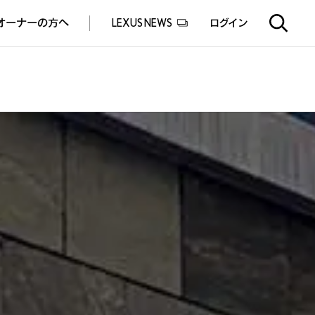
オーナーの方へ
LEXUS NEWS
ログイン
EXUS EXPERIENCE(体験サービス)
ealers experience(販売店実施イベント)