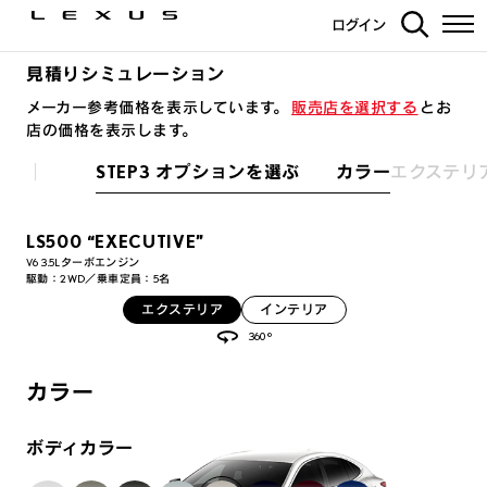
ログイン
見積りシミュレーション
メーカー参考価格を表示しています。
販売店を選択する
とお
店の価格を表示します。
STEP3 オプションを選ぶ カラー
エクステリ
LS500 “EXECUTIVE”
V6 3.5Lターボエンジン
駆動：2WD／乗車定員：5名
エクステリア
インテリア
360°
カラー
ボディカラー