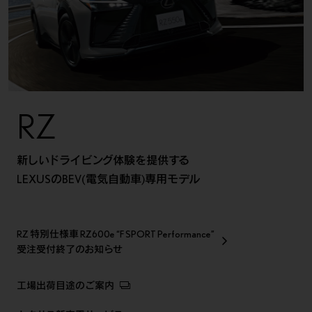
LEXUS Electrified
LEXUS TOTAL CARE
Program
プレスリリース
FAQ
カタログ/取扱説明書
RZ
フォトブック
機能詳細カタログ
ディーラー
メーカーオプション
新しいドライビング体験を提供する
オプション
価格表
LEXUSのBEV(電気自動車)専用モデル
パッケージ別
主要諸元/環境仕様書
装備比較
主要装備一覧
取扱説明書
RZ 特別仕様車
RZ600e “F SPORT Performance”
受注受付終了のお知らせ
マットクリア塗装
メンテナンスガイド
工場出荷目途のご案内