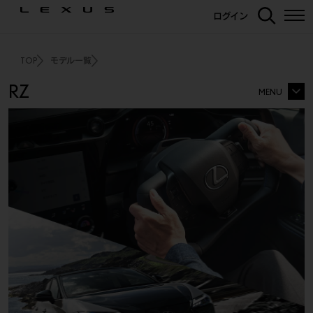
ログイン
TOP
モデル一覧
RZ
MENU
RZ TOP
価格・パッケージ
3Dシミュレーション
エクステリア
インテリア
走行性能
充電・給電・航続距離
RZ 特別仕様車 RZ600e
F SPORT
“F SPORT Performance”
安全装備
カーナビ・その他装備
ディーラーオプション
ギャラリー