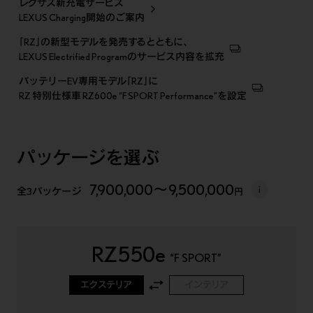
レクサス新充電サービス
販売店検索
LEXUS Charging開始のご案内
「RZ」の新型モデルを発売するとともに、
見積りシミュレーション
LEXUS Electrified Programのサービス内容を拡充
試乗予約
バッテリーEV専用モデル「RZ」に
RZ 特別仕様車 RZ600e “F SPORT Performance”を設定
パッケージを選ぶ
7,900,000
～
9,500,000
全3パッケージ
円
RZ550e
“F SPORT”
エクステリア
インテリア