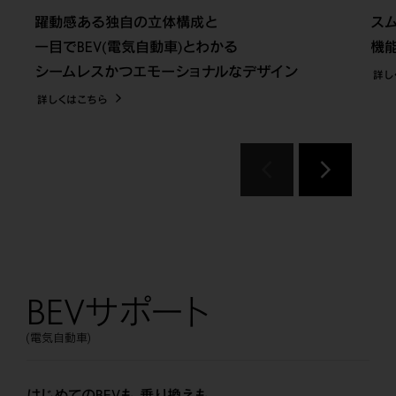
躍動感ある独自の立体構成と
ス
一目でBEV(電気自動車)とわかる
機
シームレスかつエモーショナルなデザイン
詳し
詳しくはこちら
BEVサポート
(電気自動車)
はじめてのBEVも、乗り換えも