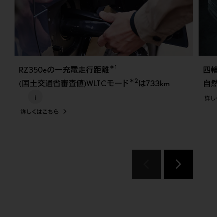
＊1
RZ350eの一充電走行距離
四輪
＊2
(国土交通省審査値)WLTCモード
は733km
自
i
詳し
詳しくはこちら