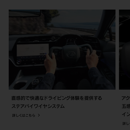
直感的で快適なドライビング体験を提供する
ア
ステアバイワイヤシステム
五
イ
詳しくはこちら
詳し