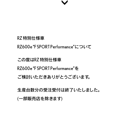
詳しくはこちら
RZ 特別仕様車
お問い合わせ
利用規約
RZ600e “F SPORT Performance”について
個人情報保護方針
TOYOTAアカウント
この度はRZ 特別仕様車
利用規約
RZ600e “F SPORT Performance”を
リコール情報
LEXUSの防災
ご検討いただきありがとうございます。
LEXUS Global Site
生産台数分の受注受付は終了いたしました。
(一部販売店を除きます)
メールニュース登録
© LEXUS
Scroll