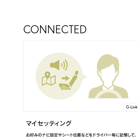
UX300e
2020年10月～2023年3月
CONNECTED
LBX
2023年12月～
LBX
2024年8月～ ※MT車
LS
2023年10月～2025年8月 ※Advanced Dr
LS
2023年10月～ ※Advanced Drive非搭載車
LS
2022年10月～2023年9月
LS
2020年10月～2022年9月
G-Link
ES500e/ES350e
マイセッティング
2026年6月～
お好みのナビ設定やシート位置などをドライバー毎に記憶して、
ES350h
2026年6月～