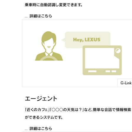
乗車時に自動認識し変更できます。
ES
2022年7月～2026年5月
詳細はこちら
ES
2020年8月～2022年6月
IS
2026年1月～
IS
2020年11月～2025年12月
LM
2023年10月～
G-Link
LC
2023年6月～
エージェント
LC
2020年6月～2023年5月
「近くのカフェ」「○○○の天気は？」など、簡単な会話で情報検索
RC
2020年10月～2025年11月
ができるシステムです。
詳細はこちら
RC F
2020年9月～2025年11月