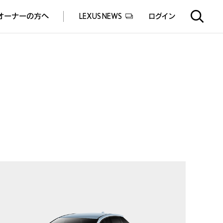
オーナーの方へ
LEXUS NEWS
ログイン
EXUS EXPERIENCE(体験サービス)
ealers experience(販売店実施イベント)