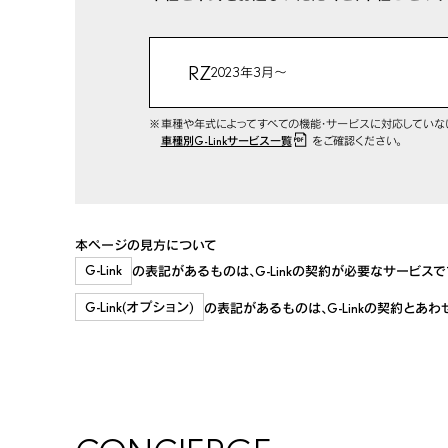
RZ
2023年3月～
車種や年式によってすべての機能・サービスに対応していな
車種別G-Linkサービス一覧
をご確認ください。
LX
2022年1月～
GX
2025年4月～
本ページの見方について
GX
2024年6月～2025年3月
G-Link
の表記があるものは、G-Linkの契約が必要なサービスで
RX
2022年11月～
G-Link(オプション)
の表記があるものは、G-Linkの契約とあ
RX
2019年8月～2022年10月
RX450h+
2022年11月～