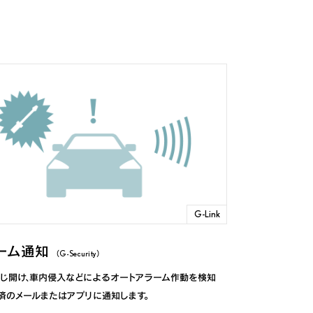
G-Link
ーム通知
（G-Security）
こじ開け、車内侵入などによるオートアラーム作動を検知
済のメールまたはアプリに通知します。