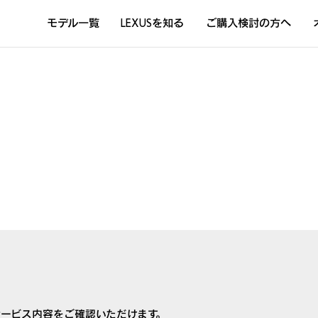
モデル一覧
LEXUSを知る
ご購入検討の方へ
DISCOVER THE LEXUS LIFE
L
LEXUSのクルマづくり
D
Sustainability
Concept Car
サービス内容をご確認いただけます。