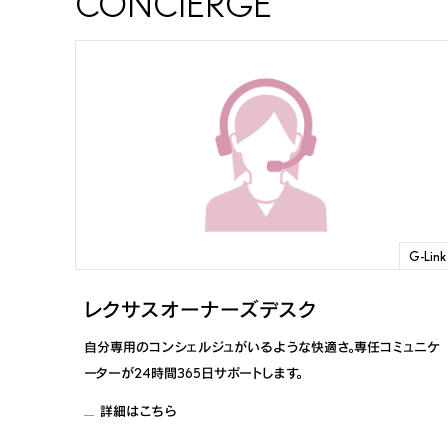
CONCIERGE
RZ
2023年3月～
NX
2021年10月～ ※14インチディスプレイ
NX
2021年10月～2024年2月 ※9.8イン
NX
2020年7月～2021年9月
NX450h+
2021年10月～
UX
2024年1月～
G-Link
UX
2022年7月～2023年12月
レクサスオーナーズデスク
UX
自分専用のコンシェルジュがいるような快適さ。専任コミュニケ
2020年10月～2022年6月
ーターが24時間365日サポートします。
UX300e
2024年1月～2025年12月
詳細はこちら
UX300e
2023年4月～2023年12月