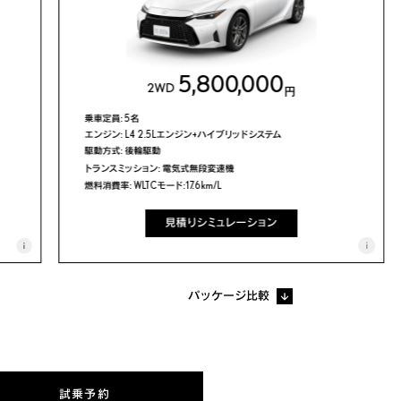
5,800,000
2WD
円
乗車定員: 5名
エンジン: L4 2.5Lエンジン+ハイブリッドシステム
駆動方式: 後輪駆動
トランスミッション: 電気式無段変速機
燃料消費率: WLTCモード:17.6km/L
見積りシミュレーション
i
i
パッケージ比較
試乗予約