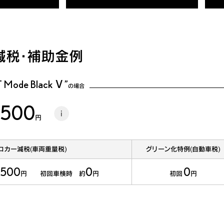
減税・補助金例
 Mode Black Ⅴ”
の場合
,500
i
円
コカー減税(車両重量税)
グリーン化特例(自動車税)
,500
0
0
円 初回車検時 約
円
初回
円