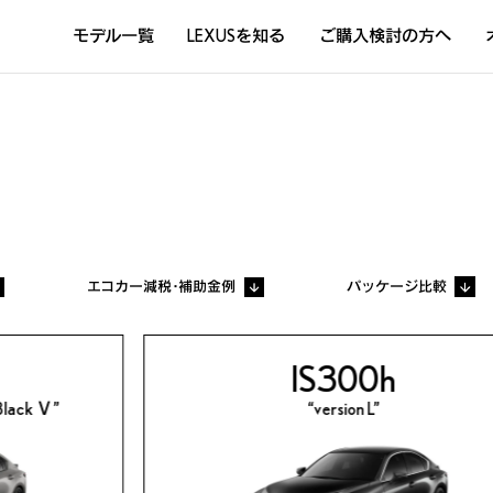
モデル一覧
LEXUSを知る
ご購入検討の方へ
DISCOVER THE LEXUS LIFE
L
LEXUSのクルマづくり
D
Sustainability
Concept Car
エコカー減税・補助金例
パッケージ比較
IS300h
lack Ⅴ”
“version L”