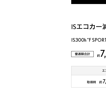
IS
エコカー
IS300h “F SPORT
7
優遇額合計
約
エ
7
取得時 約