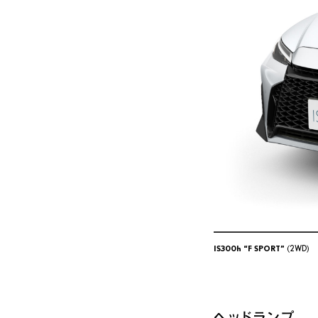
IS300h “F SPORT”
(2WD)
ヘッドランプ