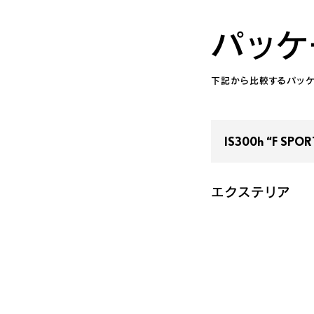
パッケ
下記から比較するパッケ
IS300h “F SPOR
IS300h “F SPORT”
(2WD)
エクステリア
IS300h 特別仕様車 “F SPORT 
IS300h “version L”
(2WD)
IS300h
(2WD)