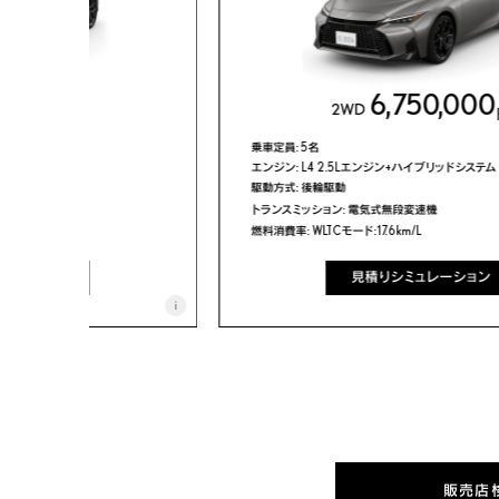
50,000
6,750,000
2WD
円
乗車定員: 5名
ブリッドシステム
エンジン: L4 2.5Lエンジン+ハイブリッドシステム
駆動方式: 後輪駆動
速機
トランスミッション: 電気式無段変速機
燃料消費率: WLTCモード:17.6km/L
ュレーション
見積りシミュレーション
i
販売店