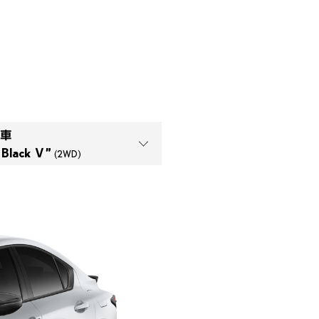
車

 Black Ⅴ” 
(2WD)
Mode Black Ⅴ”
(2WD)