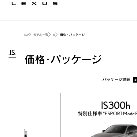
TOP
モデル一覧
IS
価格・パッケージ
IS
価格・パッケージ
パッケージ詳細
00h
IS300h
ORT”
特別仕様車 “F SPORT Mode B