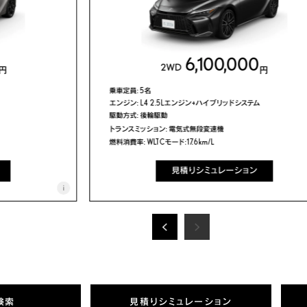
6,100,000
2WD
円
円
乗車定員: 5名
エンジン: L4 2.5Lエンジン+ハイブリッドシステム
駆動方式: 後輪駆動
トランスミッション: 電気式無段変速機
燃料消費率: WLTCモード:17.6km/L
見積りシミュレーション
i
検索
見積り
シミュレーション