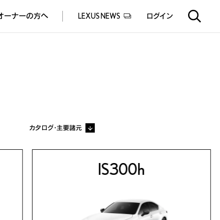
オーナーの方へ
LEXUS NEWS
ログイン
EXUS EXPERIENCE(体験サービス)
ealers experience(販売店実施イベント)
カタログ・主要諸元
IS300h