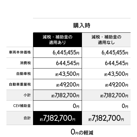
購入時
減税・補助金の
減税・補助金の
適用あり
適用なし
6,445,455
6,445,455
車両本体価格
円
円
644,545
644,545
消費税
円
円
43,500
43,500
自動車税
約
円
約
円
49,200
49,200
自動車重量税
約
円
約
円
7,182,700
7,182,700
小計
約
円
約
円
0
0
CEV補助金
円
円
7,182,700
7,182,700
合計
約
円
約
円
0
の軽減
円