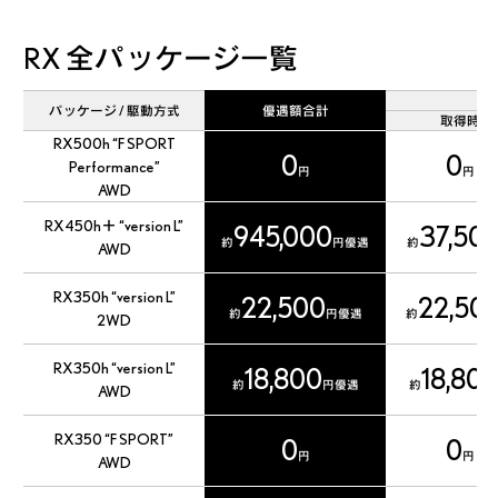
RX
全パッケージ一覧
パッケージ / 駆動方式
優遇額合計
取得時
RX500h “F SPORT
0
0
Performance”
円
円
AWD
RX450h＋ “version L”
945,000
37,50
約
円優遇
約
AWD
RX350h “version L”
22,500
22,50
約
円優遇
約
2WD
RX350h “version L”
18,800
18,80
約
円優遇
約
AWD
RX350 “F SPORT”
0
0
円
円
AWD