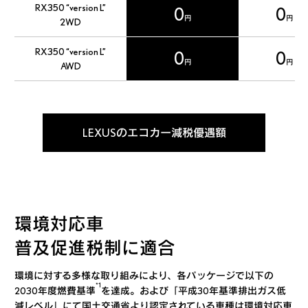
RX350 “version L”
0
0
円
円
2WD
RX350 “version L”
0
0
円
円
AWD
LEXUSのエコカー減税優遇額
環境対応車
普及促進税制に適合
環境に対する多様な取り組みにより、各パッケージで以下の
*1
2030年度燃費基準
を達成。
および「平成30年基準排出ガス低
減レベル」にて国土交通省より認定されている車種は環境対応車