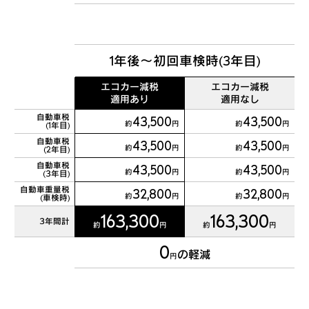
1年後～初回車検時(3年目)
エコカー減税
エコカー減税
適用あり
適用なし
自動車税
43,500
43,500
約
円
約
円
(1年目)
自動車税
43,500
43,500
約
円
約
円
(2年目)
自動車税
43,500
43,500
約
円
約
円
(3年目)
自動車重量税
32,800
32,800
約
円
約
円
(車検時)
163,300
163,300
3年間計
約
円
約
円
0
の軽減
円