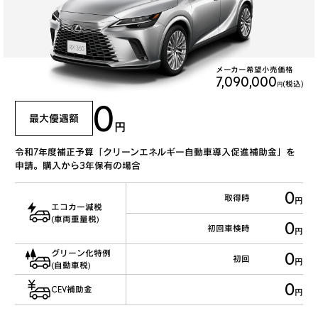
メーカー希望小売価格
7,090,000
(税込)
円
0
最大優遇額
円
令和7年度補正予算「クリーンエネルギー自動車導入促進補助金」を
申請。購入から3年保有の場合
0
取得時
円
エコカー減税
(車両重量税)
0
初回車検時
円
グリーン化特例
0
初回
円
(自動車税)
0
CEV補助金
円