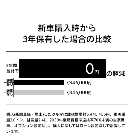
新車購入時から
3年保有した場合の比較
0
3年間
合計で
円
の軽減
適用
7,346,000
円
あり
適用
7,346,000
円
なし
購入(新規登録・届出)したクルマは課税標準額6,445,455円、車両重
量2.0トン、排気量2.4L、2030年度燃費基準達成率70%未満の自家用
車、オプション設定なし、購入に関してはローン設定なしで計算して
います。