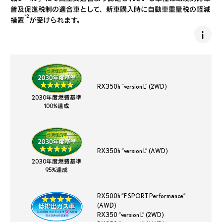
普及促進税制の適合車として、新車購入時に自動車重量税の軽減
*2
措置
が受けられます。
RX350h “version L” (2WD)
2030年度燃費基準
100%達成
RX350h “version L” (AWD)
2030年度燃費基準
95%達成
RX500h ”F SPORT Performance”
(AWD)
RX350 “version L” (2WD)