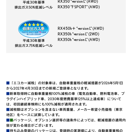
RX350 “version L” (AWD)
平成30年基準
RX350 “F SPORT” (AWD)
排出ガス50%低減レベル
RX450h＋ “version L” (AWD)
RX350h “version L” (2WD)
RX350h “version L” (AWD)
平成30年基準
排出ガス75%低減レベル
■
「エコカー減税」の対象車は、自動車重量税の軽減措置が2026年5月1日
から2027年4月30日までの新規ご登録車となります。
■
新車取得時に自動車重量税100％減税の車（電気自動車、燃料電池車、プ
ラグインハイブリッド車、2030年度燃費基準125％以上達成車）について
は、初回継続車検時にも100％減税が適用されます。
■
減税額はオプションを含まない車両重量、メーカー希望小売価格（東京
地区）をベースに試算しています。
■
■
パッケージ、オプション選択等の諸条件によっては、軽減措置の適用内
容が変わる場合がございます。
■
持ち込み登録のパッケージは、登録時の実測値により、自動車重量税の