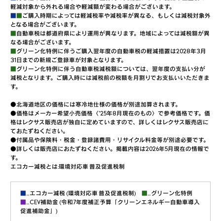
軽減対象から外れる場合や軽減額が変わる場合がございます。
■
■
ご購入時期によっては軽減税率や減税率が異なる、もしくは減税対象外
となる場合がございます。
■
自動車税は都道府県により運用が異なります。地域によっては減税額が異
なる場合がございます。
■
グリーン化特例に伴うご購入翌年度の自動車税の軽減措置は2028年3月
31日までの新規ご登録車が対象となります。
■
グリーン化特例に伴う自動車税減税額については、翌年度の支払い分が
減税となります。ご購入時には減税前の税額を月割りでお支払いいただきま
す。
●北海道地区の価格には寒冷地仕様の価格が別途加算されます。
●価格はメーカー希望小売価格〈'25年8月現在のもの〉で参考価格です。価
格はレクサス販売店が独自に定めていますので、詳しくはレクサス販売店に
ておたずねください。
●付属品や保険料・税金・登録諸費用・リサイクル料金等が別途必要です。
●詳しくは販売店におたずねください。掲載内容は2026年5月現在の情報で
す。
エコカー減税とは:環境対応車 普及促進税制
■
…エコカー減税 (環境対応車 普及促進税制)
■
…グリーン化特例
■
…CEV補助金 (令和7年度補正予算「クリーンエネルギー自動車導入
促進補助金」)