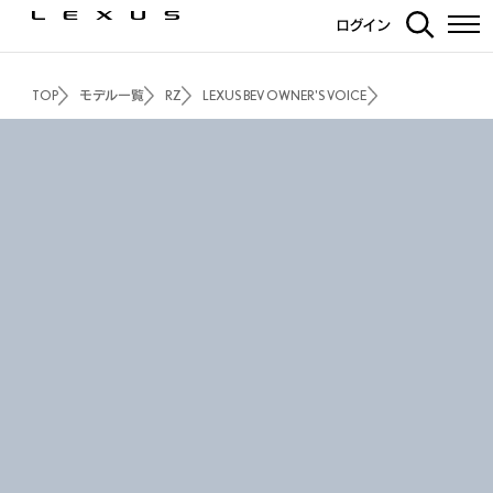
ログイン
TOP
モデル一覧
RZ
LEXUS BEV OWNER'S VOICE
06
Voice
電気自動車って
故障が多い？
電気自動車だから故障しやすい、ということはありませ
ん。クルマという特性上、走行距離を重ねることでパー
ツ交換が必要になることもありますが、それは電気自動
車も他のクルマも変わりません。また、電気自動車の場
合、スマホなどと同様に充電を繰り返すことで徐々にバ