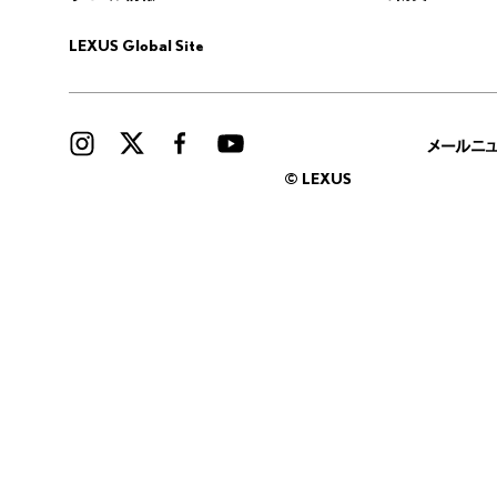
LEXUS Global Site
メールニ
© LEXUS