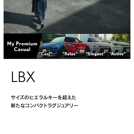
ギャラリー
LBX My Premium Casual
LBX MORIZO RR TOP
機能・装備
ディーラーオプション
3Dシミュレーション
LBX
“Bespoke Build”
“Cool” / “Relax” / “Active” / “Elegant” / MORIZO RR
サイズのヒエラルキーを超えた
新たなコンパクトラグジュアリー
LBX カタログ/取扱説明書
機能詳細カタログ/
フォトブック
開発ストーリー
メーカーオプション