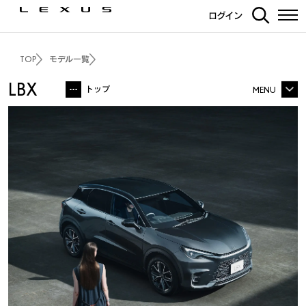
ログイン
TOP
モデル一覧
LBX
トップ
MENU
価格
LBX TOP
コンセプト
価格・パッケージ
エクステリア
走行性能
インテリア
走行性能
デザイン
“Bespoke Build”
安全装備
カーライフサポート
カーナビ・その他装備
ラインアップ
ディーラーオプション
ギャラリー
安全装備
プレスリリース
FAQ