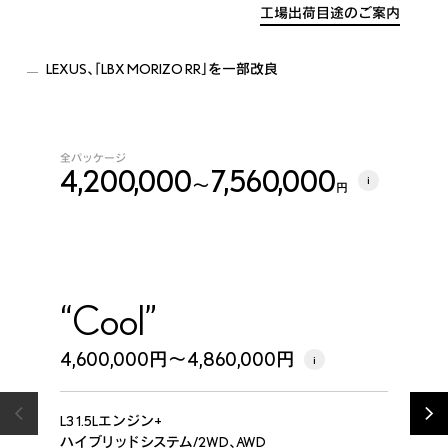
ディーラーオプション
工場出荷目途のご案内
価格表
パッケージ別装備比較
“Bespoke Build”装備一覧
LEXUS、「LBX MORIZO RR」を一部改良
主要諸元/環境仕様書
主要装備一覧
取扱説明書
全パッケージ
4,200,000
7,560,000
i
～
円
LBX MORIZO RR カタログ/取扱説明書
機能詳細カタログ
ディーラーオプション
メーカーオプション
パッケージ別装備比較
価格表
“Cool”
主要諸元/環境仕様書
主要装備一覧
4,600,000円～4,860,000円
i
取扱説明書
L3 1.5Lエンジン+
販売店検索
見積りシミュレーション
ハイブリッドシステム/
2WD、AWD