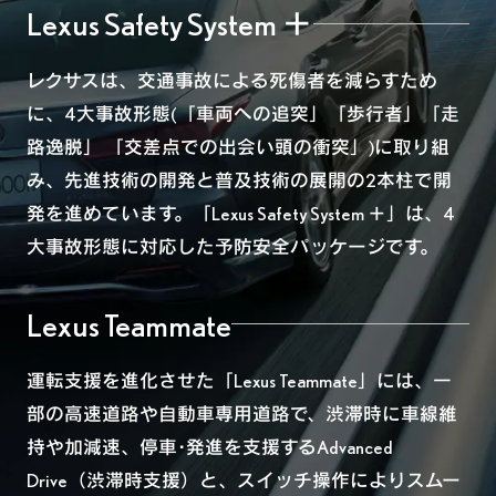
Lexus Safety System ＋
レクサスは、交通事故による死傷者を減らすため
に、4大事故形態(「車両への追突」「歩行者」「走
路逸脱」 「交差点での出会い頭の衝突」)に取り組
み、先進技術の開発と普及技術の展開の2本柱で開
発を進めています。「Lexus Safety System ＋」は、4
大事故形態に対応した予防安全パッケージです。
Lexus Teammate
運転支援を進化させた「Lexus Teammate」には、一
部の高速道路や自動車専用道路で、渋滞時に車線維
持や加減速、停車･発進を支援するAdvanced
Drive（渋滞時支援）と、スイッチ操作によりスムー