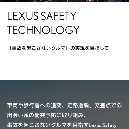
高速道路での運転支援 -
LEXUS SAFETY
車線や車間の維持を支援する
高速道路での運転支援 -
TECHNOLOGY
後方車両からの安心をサポート
駐車場での安全サポート
「事故を起こさないクルマ」の実現を目指して
夜間の視認性向上
緊急時や万が一のとき
車両や歩行者への追突、走路逸脱、交差点での
出会い頭の衝突予防に取り組み、
事故を起こさないクルマを目指すLexus Safety