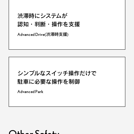
渋滞時にシステムが
停止・発進を繰り返すシーンで、
認知・判断・操作を支援
運転負荷の低減を図る
Advanced Drive(渋滞時支援)
レーダークルーズコントロール
(全車速追従機能付)
シンプルなスイッチ操作だけで
よりきめ細やかに
駐車に必要な操作を制御
点灯・消灯の範囲を制御し
ハイビームでの走行頻度を高める
Advanced Park
高精細式アダプティブハイビームシステム
Other Safety