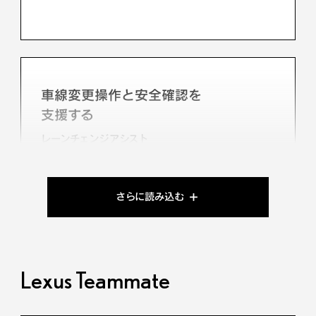
車線変更操作と安全確認を
支援する
レーンチェンジアシスト
さらに読み込む
車線逸脱の可能性を
ドライバーに知らせる
Lexus Teammate
レーンディパーチャーアラート