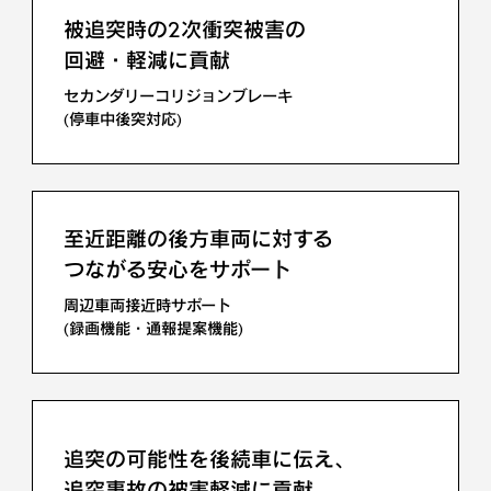
被追突時の2次衝突被害の
回避・軽減に貢献
セカンダリーコリジョンブレーキ
(停車中後突対応)
先行車の発進を知らせる
先行車発進告知機能
至近距離の後方車両に対する
つながる安心をサポート
周辺車両接近時サポート
(録画機能・通報提案機能)
青信号に変わったときなどの
発進遅れを知らせる
発進遅れ告知機能
追突の可能性を後続車に伝え、
追突事故の被害軽減に貢献