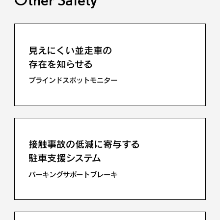
先行車や対向車に
直接ハイビームを当てない
アダプティブハイビームシステム
見えにくい並走車の
存在を知らせる
ブラインドスポットモニター
ロー・ハイビームを
自動で切り替える
オートマチックハイビーム
接触事故の低減に寄与する
駐車支援システム
パーキングサポートブレーキ
道路標識を表示し告知も行う
ロードサインアシスト