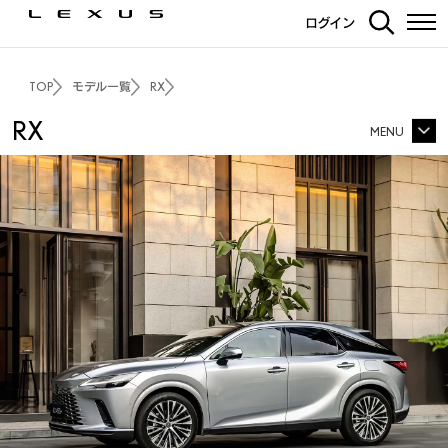
ログイン
TOP
モデル一覧
RX
RX
MENU
RX TOP
価格・パッケージ
3Dシミュレーション
エクステリア
インテリア
走行性能
PHEV
F SPORT Performance
F SPORT
安全装備
カーライフサポート
カーナビ・その他装備
ディーラーオプション