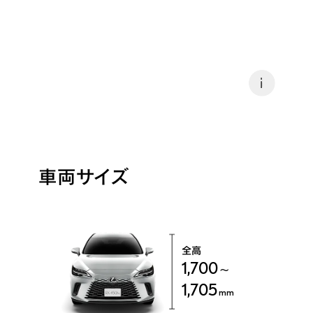
i
車両サイズ
全高
1,700
～
1,705
mm