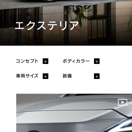
ギャラリー
プレスリリース
FAQ
エクステリア
カタログ/取扱説明書
フォトブック
機能詳細カタログ
ディーラー
メーカーオプション
オプション
価格表
コンセプト
ボディカラー
パッケージ別
主要諸元/環境仕様書​
装備比較
車両サイズ
装備
主要装備一覧
取扱説明書
販売店検索
見積りシミュレーション