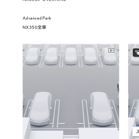
Advanced Park

NX350全車