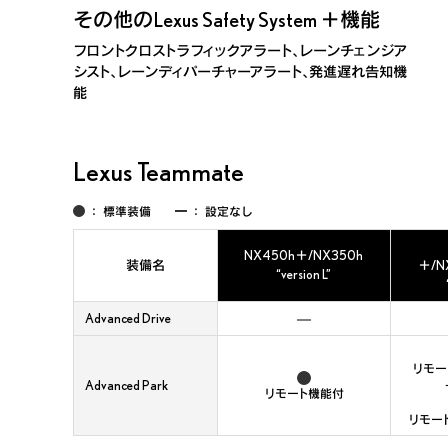
その他のLexus Safety System ＋機能
フロントクロストラフィックアラート、レーンチェンジア
シスト、レーンディパーチャーアラート、発進遅れ告知機
能
Lexus Teammate
：
標準装備
：
設定なし
NX450h＋/NX350h
装備名
＋/N
“version L”
Advanced Drive
リモー
Advanced Park
リモート機能付
リモート