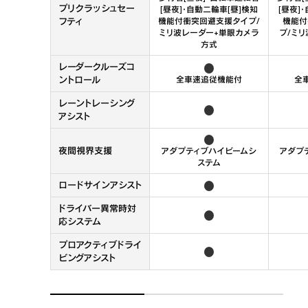
プリクラッシュセー
[昼夜]・自動二輪車[昼]検知
[昼夜]
フティ
機能付衝突回避支援タイプ/
機能付
ミリ波レーダー+単眼カメラ
プ/ミ
方式
レーダークルーズコ
ントロール
全車速追従機能付
全
レーントレーシング
アシスト
夜間視界支援
アダプティブハイビームシ
アダプ
ステム
ロードサインアシスト
ドライバー異常時対
応システム 
プロアクティブドライ
ビングアシスト