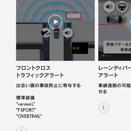
フロントクロス
レーンディパ
トラフィックアラート
アラート
出会い頭の事故防止に寄与する

車線逸脱の可能
せる
標準装備

“version L”

i
“F SPORT”

“OVERTRAIL”