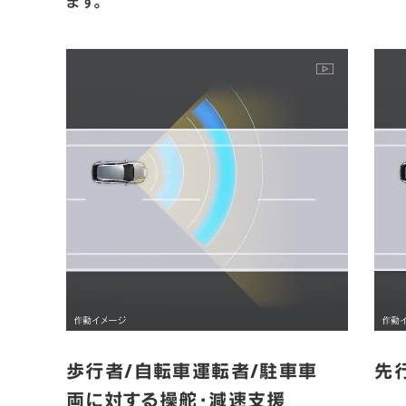
ます。
歩行者/自転車運転者/駐車車
先
両に対する操舵・減速支援