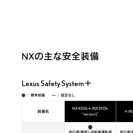
NXの主な安全装備
Lexus Safety System＋
：
標準装備
：
設定なし
NX450h＋/NX350h
装備名
＋/N
“version L”
歩行者[昼夜]・自転車運転者
歩行者[