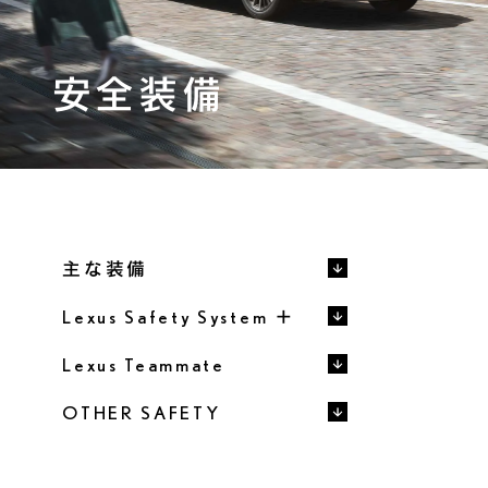
ギャラリー
プレスリリース
FAQ
安全装備
カタログ/取扱説明書
フォトブック
機能詳細カタログ
メーカーオプション
ディーラーオプション
価格表
パッケージ別装備比較
主要諸元/環境仕様書
主な装備
主要装備一覧
取扱説明書
Lexus Safety System ＋
Lexus Teammate
販売店検索
見積りシミュレーション
OTHER SAFETY
試乗予約