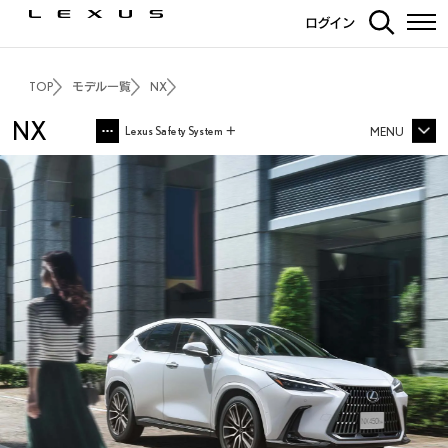
ログイン
トップ
主な装備
TOP
モデル一覧
NX
NX
Lexus Safety System ＋
MENU
NX TOP
Lexus Teammate
価格・パッケージ
3Dシミュレーション
OTHER SAFETY
エクステリア
インテリア
走行性能
PHEV
F SPORT
OVERTRAIL
安全装備
カーライフサポート
カーナビ・その他装備
ディーラーオプション