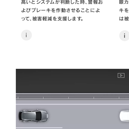
高いとシステムが判断した時、警報お
眼カ
よびブレーキを作動させることによ
キを
って、被害軽減を支援します。
は被
ラス
時の
i
i
ング
す(