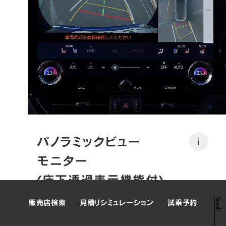
パノラミックビュー
i
モニター

NEXT
インテリア
(床下透過表示機能付)
詳細はこちら
Scroll
販売店検索
見積りシミュレーション
試乗予約
車両の前後左右に搭載したカメラから取り