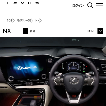
ログイン
コンセプト
インテリアカラー
TOP
モデル一覧
NX
NX
装備
MENU
NX TOP
シート
価格・パッケージ
3Dシミュレーション
ラゲージ
エクステリア
インテリア
走行性能
PHEV
F SPORT
OVERTRAIL
安全装備
カーライフサポート
カーナビ・その他装備
ディーラーオプション