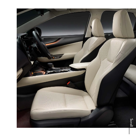
NEXT
3D
カーナビ・
シミュレー
ション
その他装備
詳細はこちら
Scroll
販売店検索
見積りシミュレーション
試乗予約