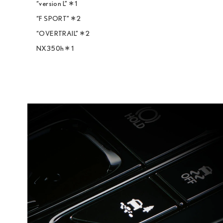
“version L”＊1

“F SPORT”＊2

“OVERTRAIL”＊2
