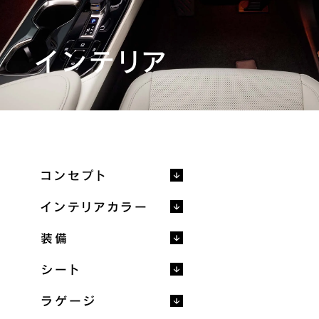
ギャラリー
プレスリリース
FAQ
インテリア
カタログ/取扱説明書
フォトブック
機能詳細カタログ
メーカーオプション
ディーラーオプション
価格表
パッケージ別装備比較
主要諸元/環境仕様書
コンセプト
主要装備一覧
取扱説明書
インテリアカラー
装備
販売店検索
見積りシミュレーション
シート
試乗予約
ラゲージ