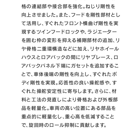
格の連結部や接合部を強化。ねじり剛性を
向上させました。また、フードを剛性部材とし
て活用し、すぐれたフロント横曲げ剛性を実
現するツインフードロックや、ラジエーター
を囲む枠の変形を抑える補剛部材の追加、リ
ヤ骨格二重環構造などに加え、リヤホイール
ハウスとロアバックの間にリヤブレース、ロ
アバックパネル下端にガセットを追加するこ
とで、車体後端の剛性を向上し、すぐれたボ
ディ剛性を実現。応答性の良い操舵感や、す
ぐれた操舵安定性に寄与します。さらに、材
料と工法の見直しにより骨格および外板部
品を軽量化。車両の高い位置にある部品を
重点的に軽量化し、重心高を低減すること
で、旋回時のロール抑制に貢献します。