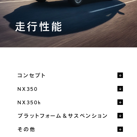
ギャラリー
プレスリリース
FAQ
走行性能
カタログ/取扱説明書
フォトブック
機能詳細カタログ
メーカーオプション
ディーラーオプション
価格表
パッケージ別装備比較
主要諸元/環境仕様書
コンセプト
主要装備一覧
取扱説明書
NX350
NX350h
販売店検索
見積りシミュレーション
プラットフォーム＆サスペンション
試乗予約
その他