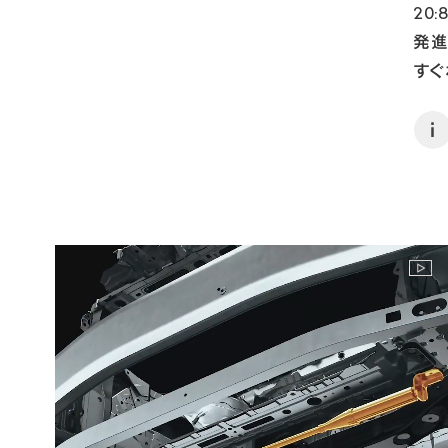
20
発進
すぐ
i
NX4
NX3