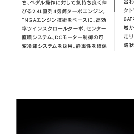
合わ
ち、ペダル操作に対して気持ち良く伸
クトラ
びる2.4L直列4気筒ターボエンジン。
8A
TNGAエンジン技術をベースに、高効
域か
率ツインスクロールターボ、センター
走り
直噴システム、DCモーター制御の可
路状
変冷却システムを採用。静粛性を確保
作か
し、すぐれた環境性能と低燃費であり
エン
ながら、高トルクを活かした力強い伸
るよ
び感のあるダイナミックな走りを実現
行で
クテ
エンジンの詳細はこちら
選択
しま
NX350全車
NX3