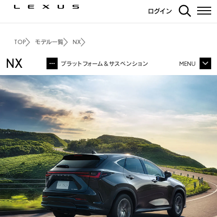
ログイン
NX350
NX350h
TOP
モデル一覧
NX
NX
プラットフォーム＆サスペンション
MENU
NX TOP
その他
価格・パッケージ
3Dシミュレーション
エクステリア
インテリア
走行性能
PHEV
F SPORT
OVERTRAIL
安全装備
カーライフサポート
カーナビ・その他装備
ディーラーオプション