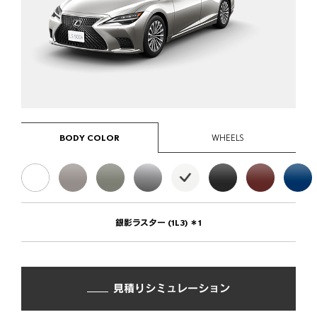
FAQ
11,110,000
円
LS500
“I package”
AWD
11,590,000
円
カタログ/取扱説明書
カタログ
ディーラーオプション
メーカーオプション
パッケージ別装備比較
価格表
BODY COLOR
WHEELS
主要諸元/環境仕様書
主要装備一覧
取扱説明書
販売店検索
見積りシミュレーション
銀影ラスター (1L3)
＊1
試乗予約
見積りシミュレーション
19インチ ノイズリダクションアルミホイール