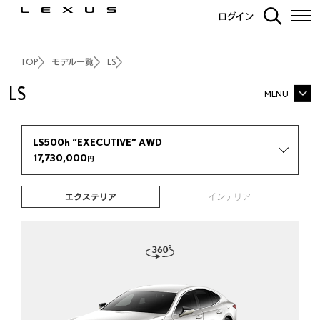
LS500h
“F SPORT”
2WD
ログイン
13,790,000
円
LS500h
“F SPORT”
AWD
14,270,000
円
TOP
モデル一覧
LS
LS500h
“I package”
2WD
12,570,000
円
LS
MENU
LS500h
“I package”
AWD
LS TOP
13,050,000
円
LS500
“EXECUTIVE”
2WD
LS500h “EXECUTIVE” AWD
15,790,000
円
17,730,000
円
価格・パッケージ
3Dシミュレーション
LS500
“EXECUTIVE”
AWD
16,270,000
円
エクステリア
インテリア
LS500
“version L”
2WD
エクステリア
インテリア
14,110,000
円
走行性能
F SPORT
LS500
“version L”
AWD
14,590,000
円
安全装備
カーライフサポート
LS500
“F SPORT”
2WD
12,330,000
円
カーナビ・その他装備
ディーラーオプション
LS500
“F SPORT”
AWD
ギャラリー
プレスリリース
12,810,000
円
LS500
“I package”
2WD