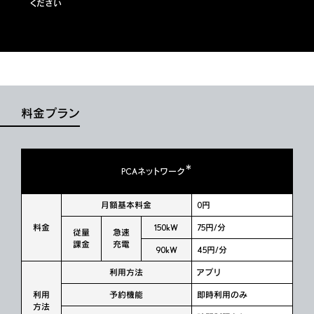
ください
料金プラン
＊
PCAネットワーク
月額基本料金
0円
料金
150kW
75円/分
従量
急速
課金
充電
90kW
45円/分
利用方法
アプリ
利用
予約機能
即時利用のみ
方法