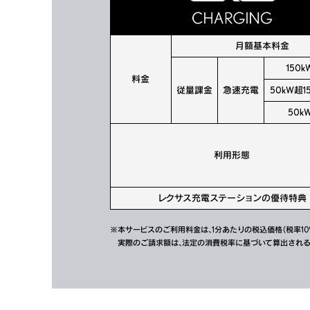
月額基本料金
150
料金
従量
課金
急速
充電
50kW超1
50k
利用形態
レクサス充電ステーションの優待特典
※本サービスのご利用料金は、1分あたりの税込価格（税率10
実際のご請求額は、法定の消費税率に基づいて算出される