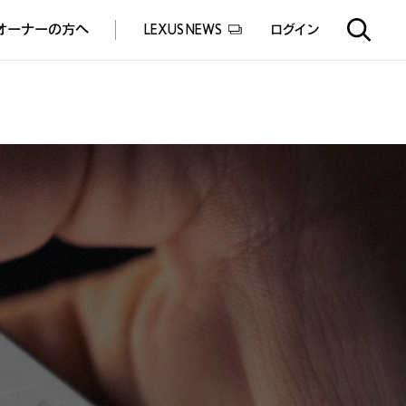
オーナーの方へ
LEXUS NEWS
ログイン
EXUS EXPERIENCE(体験サービス)
ealers experience(販売店実施イベント)