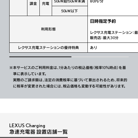
50kW超150kW未満
80円/分
課金
充電
50kW以下
日時指定予約
利用形態
レクサス充電ステーション：最
販売店：最大30分
レクサス充電ステーションの優待特典
あり
※本サービスのご利用料金は、1分あたりの税込価格（税率10％時点）を基
準に表示しています。
実際のご請求額は、法定の消費税率に基づいて算出されるため、将来的
に税率が変更された場合には、税込価格も変動する可能性があります。
LEXUS Charging
急速充電器 設置店舗一覧