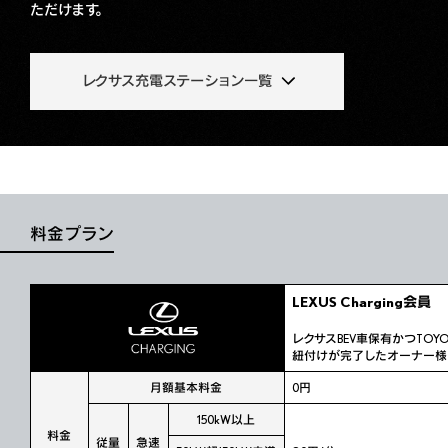
ただけます。
レクサス充電ステーション一覧
料金プラン
LEXUS Charging会員
レクサスBEV車保有かつTOY
紐付けが完了したオーナー様
月額基本料金
0円
150kW以上
料金
従量
急速