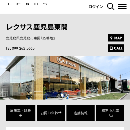
ログイン
レクサス鹿児島東開
鹿児島県鹿児島市東開町5番地3
TEL 099-263-5665
展示車・試乗
認定中古車
お問い合わせ
店舗情報
車