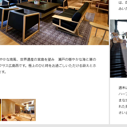
は、
みい
やかな南風、世界遺産の宮島を望み 瀬戸の穏やかな海と潮の
クサス広島西です。極上のひと時をお過ごしいただける設えとホ
ます。
週末
ハー
まな
れた
さい