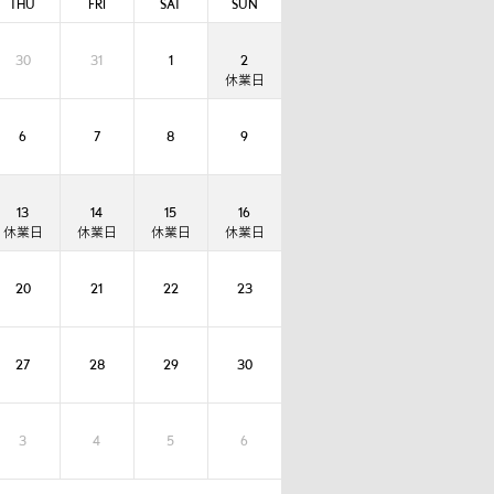
THU
FRI
SAT
SUN
30
31
1
2
6
7
8
9
13
14
15
16
20
21
22
23
27
28
29
30
3
4
5
6