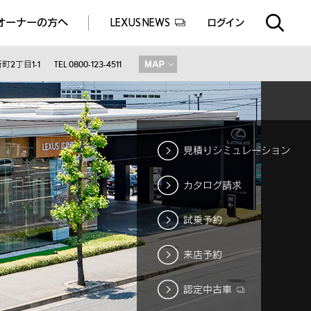
オーナーの方へ
LEXUS NEWS
ログイン
EXUS EXPERIENCE(体験サービス)
ealers experience(販売店実施イベント)
2丁目1-1
TEL 0800-123-4511
見積りシミュレーション
カタログ請求
試乗予約
来店予約
認定中古車