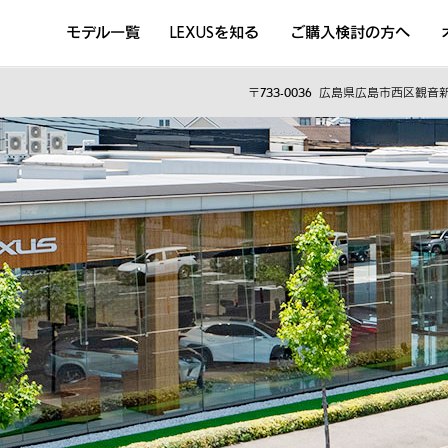
モデル一覧
LEXUSを知る
ご購入検討の方へ
DISCOVER THE LEXUS LIFE
L
LEXUSのクルマづくり
D
〒733-0036
広島県広島市西区観音新町
Sustainability
Concept Car