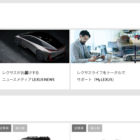
レクサスがお届けする
レクサスライフをトータルで
ニュースメディア LEXUS NEWS
サポート「My LEXUS」
試乗車
展示車
試乗車
展示車