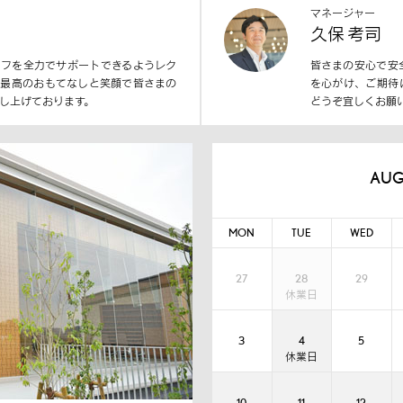
マネージャー
久保 考司
イフを全力でサポートできるようレク
皆さまの安心で安
、最高のおもてなしと笑顔で皆さまの
を心がけ、ご期待
し上げております。
どうぞ宜しくお願
AUG
MON
TUE
WED
27
28
29
3
4
5
10
11
12