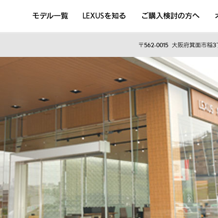
モデル一覧
LEXUSを知る
ご購入検討の方へ
DISCOVER THE LEXUS LIFE
L
LEXUSのクルマづくり
D
〒562-0015
大阪府箕面市稲3丁
Sustainability
Concept Car