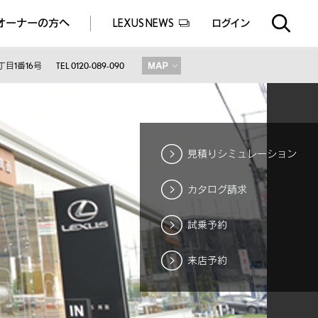
オーナーの方へ
LEXUS NEWS
ログイン
EXUS EXPERIENCE(体験サービス)
ealers experience(販売店実施イベント)
目1番16号
TEL 0120-089-090
見積りシミュレーション
カタログ請求
試乗予約
来店予約