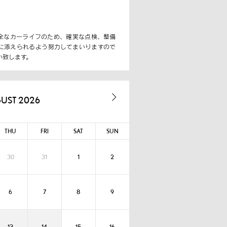
全なカーライフのため、確実な点検、整備
に添えられるよう努力してまいりますので
い致します。
UST 2026
THU
FRI
SAT
SUN
30
31
1
2
6
7
8
9
13
14
15
16