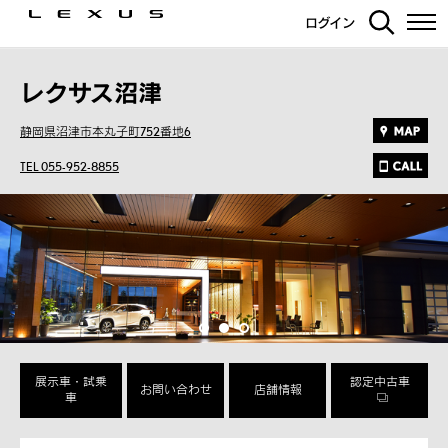
ログイン
レクサス沼津
静岡県沼津市本丸子町752番地6
TEL 055-952-8855
展示車・試乗
認定中古車
お問い合わせ
店舗情報
車