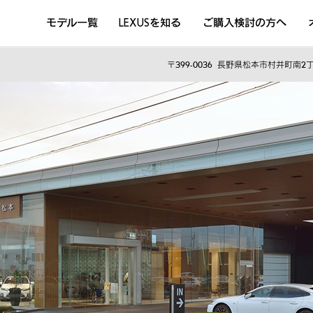
モデル一覧
LEXUSを知る
ご購入検討の方へ
DISCOVER THE LEXUS LIFE
L
LEXUSのクルマづくり
D
〒399-0036
長野県松本市村井町南2丁目
Sustainability
Concept Car