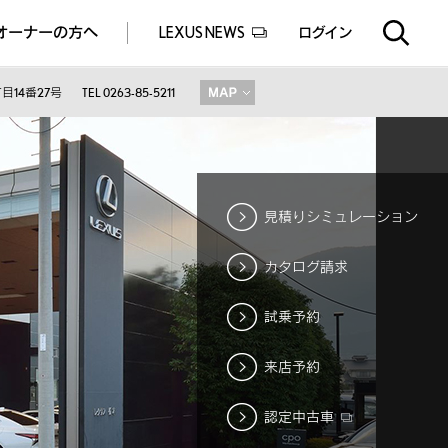
オーナーの方へ
LEXUS NEWS
ログイン
EXUS EXPERIENCE(体験サービス)
ealers experience(販売店実施イベント)
14番27号
TEL 0263-85-5211
見積りシミュレーション
カタログ請求
試乗予約
来店予約
認定中古車