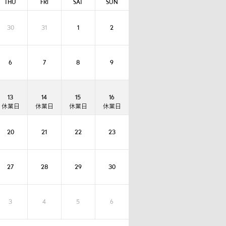
THU
FRI
SAT
SUN
30
31
1
2
6
7
8
9
13
14
15
16
20
21
22
23
27
28
29
30
3
4
5
6