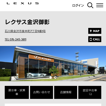
ログイン
レクサス金沢御影
石川県金沢市泉本町7丁目9番1号
TEL 076-245-3811
展示車・試乗
認定中古車
お問い合わせ
店舗情報
車