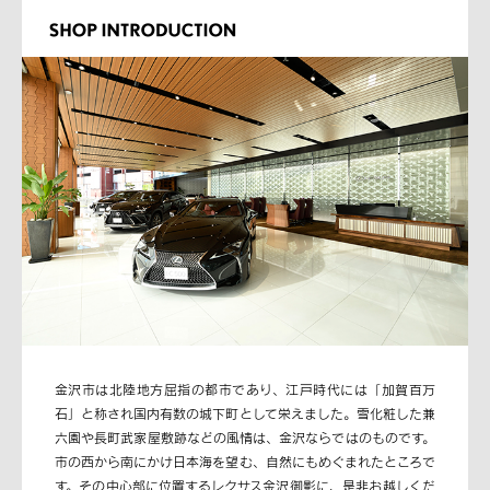
金沢市は北陸地方屈指の都市であり、江戸時代には「加賀百万
石」と称され国内有数の城下町として栄えました。雪化粧した兼
六園や長町武家屋敷跡などの風情は、金沢ならではのものです。
市の西から南にかけ日本海を望む、自然にもめぐまれたところで
す。その中心部に位置するレクサス金沢御影に、是非お越しくだ