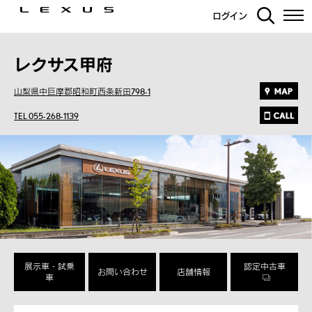
ログイン
レクサス甲府
山梨県中巨摩郡昭和町西条新田798-1
TEL 055-268-1139
展示車・試乗
認定中古車
お問い合わせ
店舗情報
車