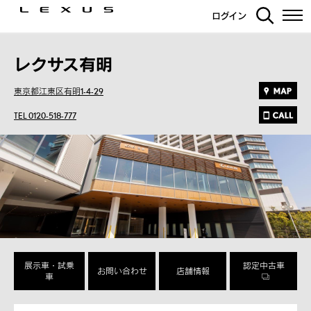
ログイン
レクサス有明
東京都江東区有明1-4-29
TEL 0120-518-777
展示車・試乗
認定中古車
お問い合わせ
店舗情報
車