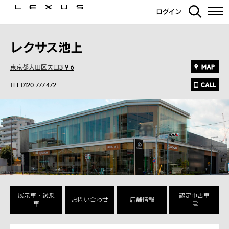
ログイン
レクサス池上
東京都大田区矢口3-9-6
TEL 0120-777-472
展示車・試乗
認定中古車
お問い合わせ
店舗情報
車