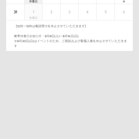
31
1
2
3
4
5
6
【12時～13時は電話受付を休止させていただきます】
夏季休業のお知らせ：8月8日(土)～8月16日(日)
※8月30日(日)はイベントのため、ご商談および整備入庫を休止させていただきま
す