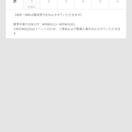
31
1
2
3
4
5
6
【12時～13時は電話受付を休止させていただきます】
夏季休業のお知らせ：8月8日(土)～8月16日(日)
※8月30日(日)はイベントのため、ご商談および整備入庫を休止させていただきま
す