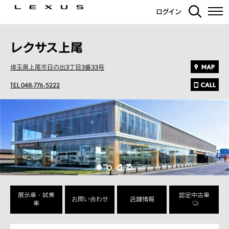
ログイン
レクサス上尾
埼玉県上尾市日の出3丁目3番33号
TEL 048-776-5222
展示車・試乗
認定中古車
お問い合わせ
店舗情報
車