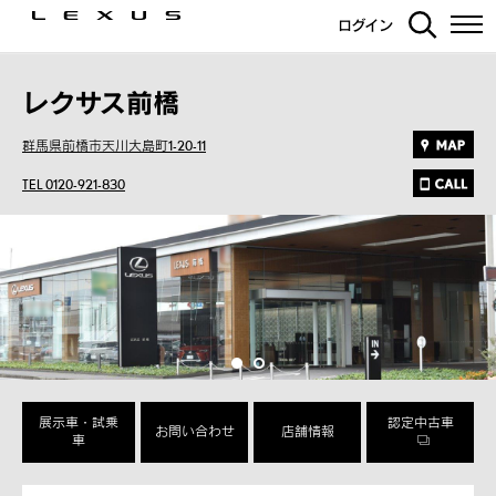
ログイン
レクサス前橋
群馬県前橋市天川大島町1-20-11
TEL 0120-921-830
展示車・試乗
認定中古車
お問い合わせ
店舗情報
車