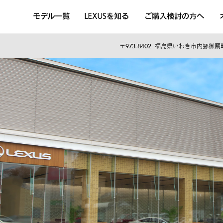
モデル一覧
LEXUSを知る
ご購入検討の方へ
DISCOVER THE LEXUS LIFE
L
LEXUSのクルマづくり
D
〒973-8402
福島県いわき市内郷御厩町
Sustainability
Concept Car