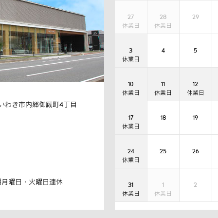
27
28
29
3
4
5
10
11
12
いわき市内郷御厩町4丁目
17
18
19
24
25
26
期月曜日・火曜日連休
31
1
2