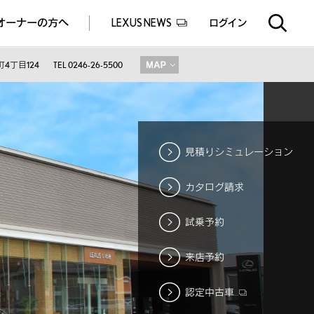
オーナーの方へ
LEXUS NEWS
ログイン
EXUS EXPERIENCE(体験サービス)
ealers experience(販売店実施イベント)
4丁目124
TEL 0246-26-5500
見積りシミュレーション
カタログ請求
試乗予約
来店予約
認定中古車