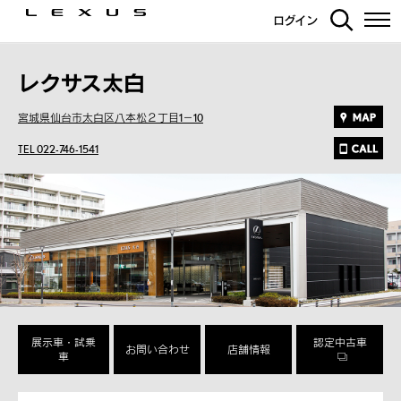
ログイン
レクサス太白
宮城県仙台市太白区八本松２丁目1－10
TEL 022-746-1541
展示車・試乗
認定中古車
お問い合わせ
店舗情報
車