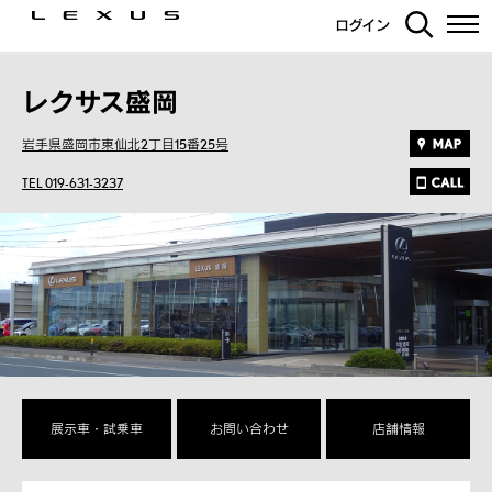
ログイン
レクサス盛岡
岩手県盛岡市東仙北2丁目15番25号
TEL 019-631-3237
展示車・試乗車
お問い合わせ
店舗情報