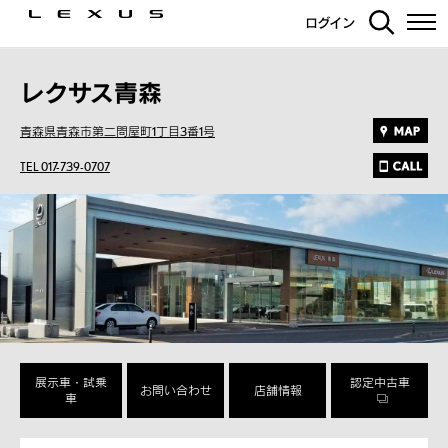
ログイン
レクサス青森
青森県青森市第二問屋町1丁目3番1号
TEL 017-739-0707
展示車・試乗
認定中古車
お問い合わせ
店舗情報
車