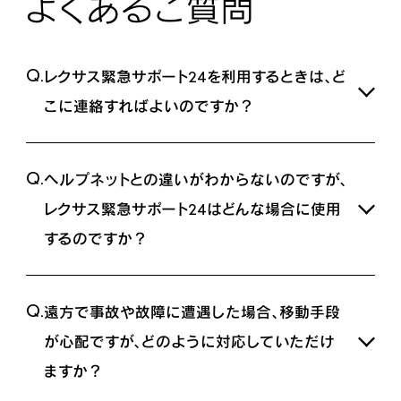
よくあるご質問
Q.
レクサス緊急サポート24を利用するときは、ど
こに連絡すればよいのですか？
A.
ご利用の際はレクサス オーナーズデスクへ
Q.
ヘルプネットとの違いがわからないのですが、
ご連絡ください。
レクサスケア コミュニケーターが、状況、ご要望に応じて
レクサス緊急サポート24はどんな場合に使用
適切な対応をいたします。
するのですか？
A.
万一の事故や故障で自走不能となった場合に、レクサス
Q.
遠方で事故や故障に遭遇した場合、移動手段
オーナーズデスクへご連絡いただくことで、さまざまな手
配を行うのがレクサス緊急サポート24です。
が心配ですが、どのように対応していただけ
ヘルプネットは事故や急病時に警察、消防など緊急車両
ますか？
の出動を要する場合のみにご利用ください。