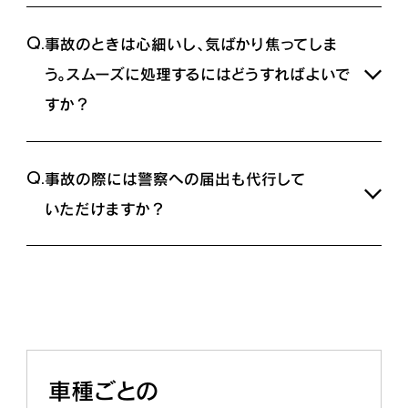
A.
レクサス緊急サポート24なら、車両が故障した場合、ロ
Q.
事故のときは心細いし、気ばかり焦ってしま
ードサービスの手配はもちろん、目的地にまでの交通手
段の確保、宿泊施設の手配を行います。
う。スムーズに処理するにはどうすればよいで
また、交通手段・宿泊・修理後の搬送にかかる費用を一定
すか？
条件のもと負担します。
事故の場合はご自身での負担となりますが、
A.
「レクサスオーナーズデスク」にご連絡いただくだけで、
宿泊施設等の連絡先のご案内等は行います。
Q.
事故の際には警察への届出も代行して
登録ナンバーや車両の現在位置情報を受信。
状況に応じてロードサービスの手配を行い、
いただけますか？
保険会社、ご家族、仕事先などオーナー様に代わってメッ
セージをお伝えしますのでご安心ください。
A.
警察への届出は運転者ご自身で行っていただく必要が
あります。
その際、最寄りの警察の所在地、連絡先等についてオペ
レーターにお訊ねいただければ、ご案内いたします。
車種ごとの