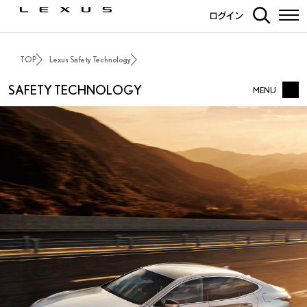
ログイン
TOP
Lexus Safety Technology
SAFETY TECHNOLOGY
MENU
LEXUS SAFETY TECHNOLOGY TOP
対応車種比較ページ
街中での安全運転支援 -
衝突回避を支援する
街中での安全運転支援 -
スムーズな運転を支援する