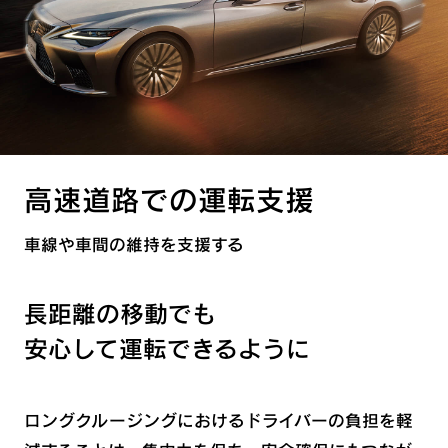
高速道路での運転支援 -
車線や車間の維持を支援する
高速道路での運転支援 -
後方車両からの安心をサポート
駐車場での安全サポート
夜間の視認性向上
高速道路での運転支援
緊急時や万が一のとき
車線や車間の維持を支援する
長距離の移動でも
安心して運転できるように
ロングクルージングにおけるドライバーの負担を軽