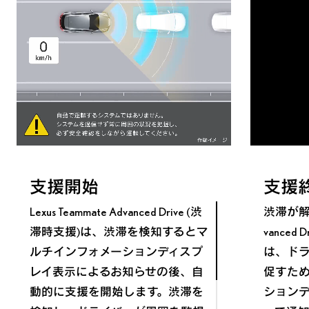
支援開始
支援
Lexus Teammate Advanced Drive (渋
渋滞が解消し
滞時支援)は、渋滞を検知するとマ
vanced
ルチインフォメーションディスプ
は、ド
レイ表示によるお知らせの後、自
促すた
動的に支援を開始します。渋滞を
ション