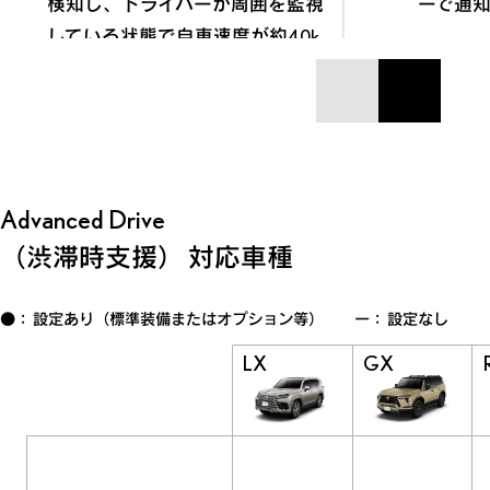
検知し、ドライバーが周囲を監視
ーで通
している状態で自車速度が約40k
m/h以下になるとマルチインフォ
メーションディスプレイに“Advanc
ed Drive”と表示し、車線維持・加
減速・停車・発進を支援します。
Advanced Drive
（渋滞時支援） 対応車種
●： 設定あり（標準装備またはオプション等） ー： 設定なし
LX
GX