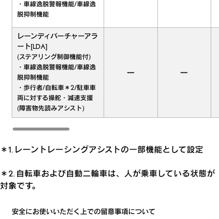
・車線逸脱警報機能/車線逸
脱抑制機能
レーンディパーチャーアラ
ート
[LDA]
(ステアリング制御機能付)
・車線逸脱警報機能/車線逸
ー
ー
脱抑制機能
・歩行者/自転車＊2/駐車車
両に対する操舵・減速支援
(障害物先読みアシスト)
＊1. レーントレーシングアシストの一部機能として設定
＊2. 自転車および自動二輪車は、人が乗車している状態が
対象です。
安全にお使いいただく上での留意事項について