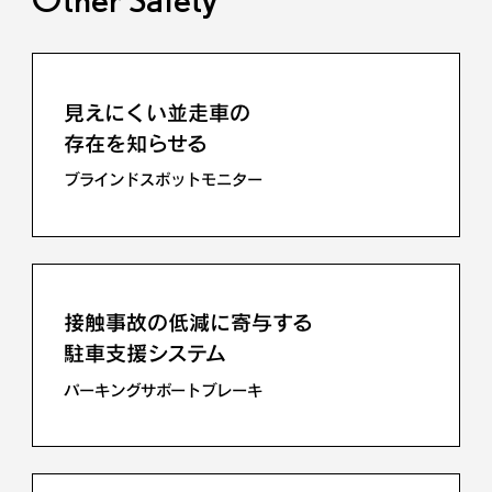
先行車や対向車に
直接ハイビームを当てない
アダプティブハイビームシステム
見えにくい並走車の
存在を知らせる
ブラインドスポットモニター
ロー・ハイビームを
自動で切り替える
オートマチックハイビーム
接触事故の低減に寄与する
駐車支援システム
パーキングサポートブレーキ
道路標識を表示し告知も行う
ロードサインアシスト