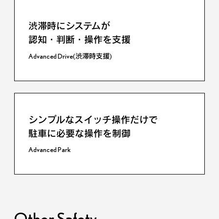
渋滞時にシステムが
停止・発進を繰り返すシーンで、
認知・判断・操作を支援
運転負荷の低減を図る
Advanced Drive(渋滞時支援)
レーダークルーズコントロール
(全車速追従機能付)
シンプルなスイッチ操作だけで
よりきめ細やかに
駐車に必要な操作を制御
点灯・消灯の範囲を制御し
ハイビームでの走行頻度を高める
Advanced Park
高精細式アダプティブハイビームシステム
Other Safety