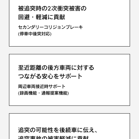
被追突時の2次衝突被害の
回避・軽減に貢献
セカンダリーコリジョンブレーキ
(停車中後突対応)
先行車の発進を知らせる
先行車発進告知機能
至近距離の後方車両に対する
つながる安心をサポート
周辺車両接近時サポート
(録画機能・通報提案機能)
青信号に変わったときなどの
発進遅れを知らせる
発進遅れ告知機能
追突の可能性を後続車に伝え、
追突事故の被害軽減に貢献