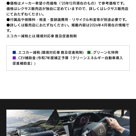
●価格はメーカー希望小売価格〈'25年12月現在のもの〉で参考価格です。
価格はレクサス販売店が独自に定めていますので、詳しくはレクサス販売店
にておたずねください。
●付属品や保険料・税金・登録諸費用・リサイクル料金等が別途必要です。
●詳しくは販売店におたずねください。掲載内容は2026年4月現在の情報で
す。
エコカー減税とは:環境対応車 普及促進税制
■
…エコカー減税 (環境対応車 普及促進税制)
■
…グリーン化特例
■
…CEV補助金 (令和7年度補正予算「クリーンエネルギー自動車導入
促進補助金」)