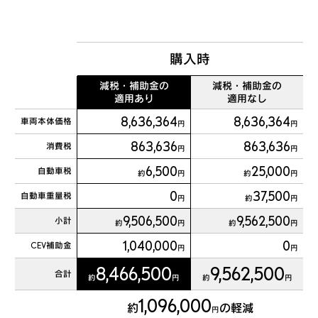
購入時
減税・補助金の
減税・補助金の
適用あり
適用なし
8,636,364
8,636,364
車両本体価格
円
円
863,636
863,636
消費税
円
円
6,500
25,000
自動車税
約
円
約
円
0
37,500
自動車重量税
円
約
円
9,506,500
9,562,500
小計
約
円
約
円
1,040,000
0
CEV補助金
円
円
8,466,500
9,562,500
合計
約
円
約
円
1,096,000
約
の軽減
円