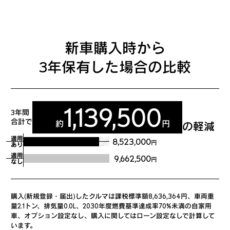
新車購入時から
3年保有した場合の比較
1,139,500
3年間
合計で
約
円
の軽減
適用
8,523,000
円
あり
適用
9,662,500
円
なし
購入(新規登録・届出)したクルマは課税標準額8,636,364円、車両重
量2.1トン、排気量0.0L、2030年度燃費基準達成率70%未満の自家用
車、オプション設定なし、購入に関してはローン設定なしで計算して
います。