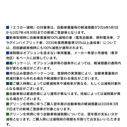
■
「エコカー減税」の対象車は、自動車重量税の軽減措置が2026年5月1日
から2027年4月30日までの新規ご登録車となります。
■
新車取得時に自動車重量税100％減税の車（電気自動車、燃料電池車、プ
ラグインハイブリッド車、2030年度燃費基準125％以上達成車）について
は、初回継続車検時にも100％減税が適用されます。
■
減税額はオプションを含まない車両重量、メーカー希望小売価格（東京
地区）をベースに試算しています。
■
■
パッケージ、オプション選択等の諸条件によっては、軽減措置の適用内
容が変わる場合がございます。
■
持ち込み登録のパッケージは、登録時の実測値により、自動車重量税の
軽減対象から外れる場合や軽減額が変わる場合がございます。
■
■
ご購入時期によっては軽減税率や減税率が異なる、もしくは減税対象外
となる場合がございます。
■
自動車税は都道府県により運用が異なります。地域によっては減税額が異
なる場合がございます。
■
グリーン化特例に伴うご購入翌年度の自動車税の軽減措置は2028年3月
31日までの新規ご登録車が対象となります。
■
グリーン化特例に伴う自動車税減税額については、翌年度の支払い分が
減税となります。ご購入時には減税前の税額を月割りでお支払いいただきま
す。