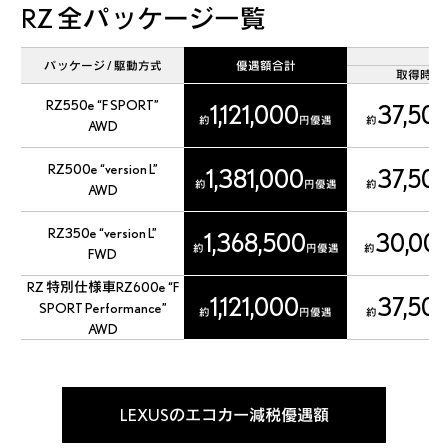
RZ
全パッケージ一覧
パッケージ / 駆動方式
優遇額合計
取得時
RZ550e “F SPORT”
1,121,000
37,50
約
円優遇
約
AWD
RZ500e “version L”
1,381,000
37,50
約
円優遇
約
AWD
RZ350e “version L”
1,368,500
30,00
約
円優遇
約
FWD
RZ 特別仕様車RZ600e “F
1,121,000
37,50
SPORT Performance”
約
円優遇
約
AWD
LEXUSのエコカー減税優遇額