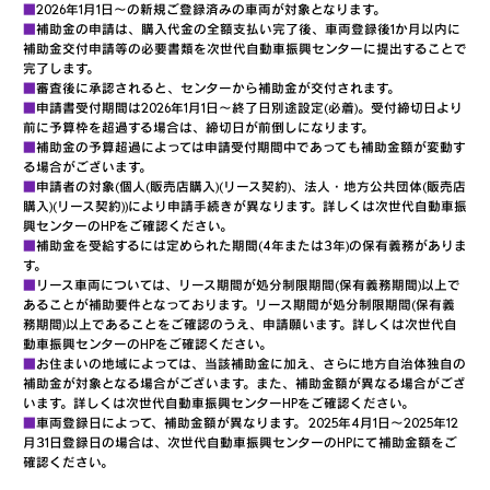
■
2026年1月1日～の新規ご登録済みの車両が対象となります。
■
補助金の申請は、購入代金の全額支払い完了後、車両登録後1か月以内に
補助金交付申請等の必要書類を次世代自動車振興センターに提出することで
完了します。
■
審査後に承認されると、センターから補助金が交付されます。
■
申請書受付期間は2026年1月1日～終了日別途設定(必着)。受付締切日より
前に予算枠を超過する場合は、締切日が前倒しになります。
■
補助金の予算超過によっては申請受付期間中であっても補助金額が変動す
る場合がございます。
■
申請者の対象(個人(販売店購入)(リース契約)、法人・地方公共団体(販売店
購入)(リース契約))により申請手続きが異なります。詳しくは次世代自動車振
興センターのHPをご確認ください。
■
補助金を受給するには定められた期間(4年または3年)の保有義務がありま
す。
■
リース車両については、リース期間が処分制限期間(保有義務期間)以上で
あることが補助要件となっております。リース期間が処分制限期間(保有義
務期間)以上であることをご確認のうえ、申請願います。詳しくは次世代自
動車振興センターのHPをご確認ください。
■
お住まいの地域によっては、当該補助金に加え、さらに地方自治体独自の
補助金が対象となる場合がございます。また、補助金額が異なる場合がござ
います。詳しくは次世代自動車振興センターHPをご確認ください。
■
車両登録日によって、補助金額が異なります。 2025年4月1日～2025年12
月31日登録日の場合は、次世代自動車振興センターのHPにて補助金額をご
確認ください。​