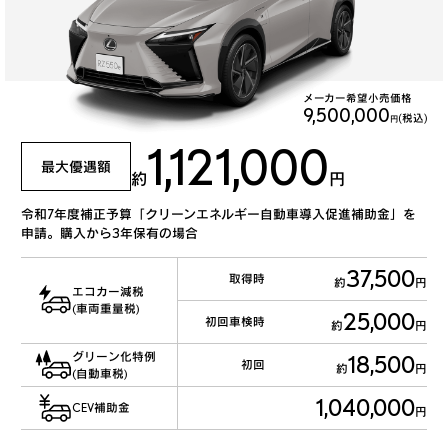
メーカー希望小売価格
9,500,000
(税込)
円
1,121,000
最大優遇額
約
円
令和7年度補正予算「クリーンエネルギー自動車導入促進補助金」を
申請。購入から3年保有の場合
37,500
取得時
約
円
エコカー減税
(車両重量税)
25,000
初回車検時
約
円
グリーン化特例
18,500
初回
約
円
(自動車税)
1,040,000
CEV補助金
円