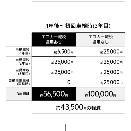
1年後～初回車検時(3年目)
エコカー減税
エコカー減税
適用あり
適用なし
自動車税
6,500
25,000
約
円
約
円
(1年目)
自動車税
25,000
25,000
約
円
約
円
(2年目)
自動車税
25,000
25,000
約
円
約
円
(3年目)
自動車重量税
0
25,000
円
約
円
(車検時)
56,500
100,000
3年間計
約
円
約
円
43,500
約
の軽減
円