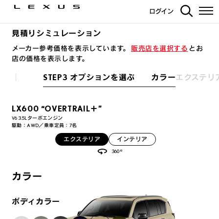
ログイン
見積りシミュレーション
メーカー参考価格を表示しています。
販売店を選択する
とお
店の価格を表示します。
STEP3 オプションを選ぶ カラー
エクステリ
LX600 “OVERTRAIL＋”
V6 3.5Lターボエンジン
駆動：AWD／乗車定員：7名
エクステリア
インテリア
360°
カラー
ボディカラー