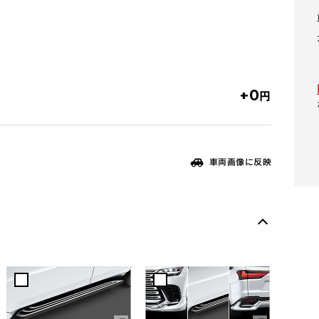
+0
円
車両画像に反映