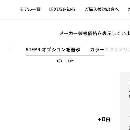
モデル一覧
LEXUSを知る
ご購入検討の方へ
DISCOVER THE LEXUS LIFE
L
LEXUSのクルマづくり
D
メーカー参考価格を表示してい
Sustainability
Concept Car
STEP3 オプションを選ぶ カラー
エクステリ
360°
+0
円