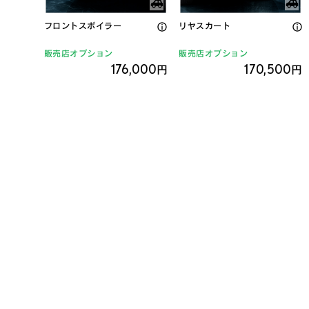
フロントスポイラー
リヤスカート
販売店オプション
販売店オプション
176,000
170,500
円
円
22インチ鍛造アルミホイー
22インチ鍛造アルミホイー
ル＆タイヤセット（セキュリ
ルセット（セキュリティロッ
ティロックナット付）
クナット付）
販売店オプション
販売店オプション
1,440,450
1,110,450
円
円