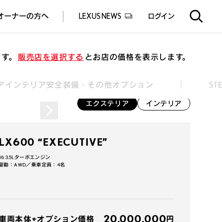
オーナーの方へ
LEXUS NEWS
ログイン
EXUS EXPERIENCE(体験サービス)
ealers experience(販売店実施イベント)
ます。
販売店を選択する
とお店の価格を表示します。
ア
インテリア
安全装備・その他オプション
S
エクステリア
インテリア
LX600 “EXECUTIVE”
V6 3.5Lターボエンジン
駆動：AWD／乗車定員：4名
360°
エクステリア
インテリア
20,000,000
車両本体+オプション価格
円