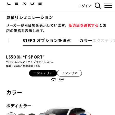
ログイン
見積りシミュレーション
メーカー参考価格を表示しています。
販売店を選択する
とお
店の価格を表示します。
STEP3 オプションを選ぶ カラー
エクステリ
LS500h “F SPORT”
V6 3.5Lエンジン＋ハイブリッドシステム
駆動：2WD／乗車定員：5名
エクステリア
インテリア
360°
カラー
ボディカラー