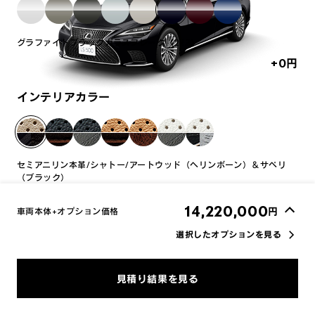
グラファイトブラックガラスフレーク〈223〉
+0
円
インテリアカラー
セミアニリン本革/シャトー/アートウッド（ヘリンボーン）＆サペリ
（ブラック）
+110,000
円
14,220,000
円
車両本体+オプション価格
選択したオプションを見る
オプション一覧の表示を切り替える
車両画像に反映
見積り結果を見る