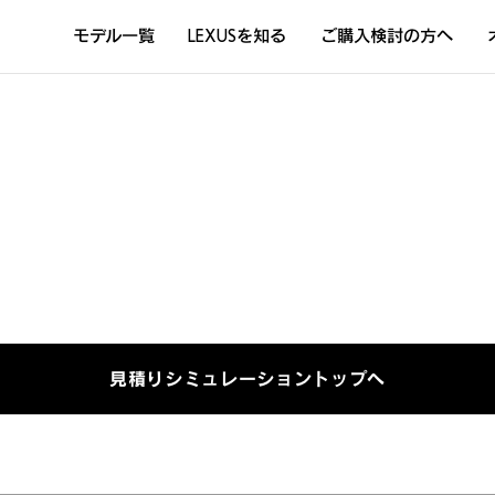
モデル一覧
LEXUSを知る
ご購入検討の方へ
DISCOVER THE LEXUS LIFE
L
LEXUSのクルマづくり
D
Sustainability
Concept Car
見積りシミュレーショントップへ