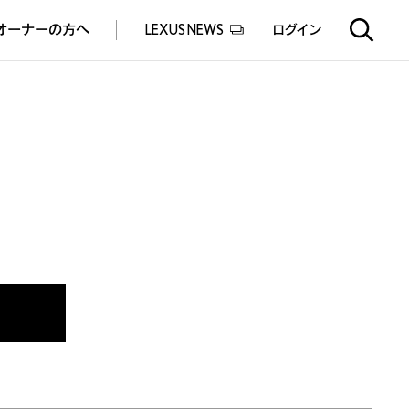
オーナーの方へ
LEXUS NEWS
ログイン
EXUS EXPERIENCE(体験サービス)
ealers experience(販売店実施イベント)