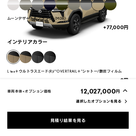
ムーンデザート＆ブラック〈M08〉
+77,000
円
インテリアカラー
L tex＋ウルトラスエード(R)/“OVERTRAIL＋”シャトー/艶炭フィルム
+0
円
12,027,000
円
車両本体+オプション価格
選択したオプションを見る
オプション一覧の表示を切り替える
車両画像に反映
見積り結果を見る
エクステリア